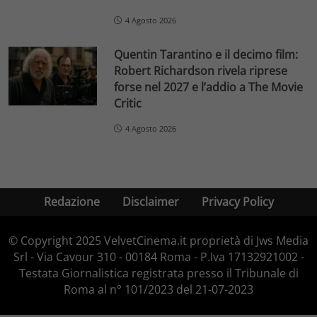
4 Agosto 2026
Quentin Tarantino e il decimo film:
Robert Richardson rivela riprese
forse nel 2027 e l’addio a The Movie
Critic
4 Agosto 2026
Redazione
Disclaimer
Privacy Policy
© Copyright 2025 VelvetCinema.it proprietà di Jws Media
Srl - Via Cavour 310 - 00184 Roma - P.Iva 17132921002 -
Testata Giornalistica registrata presso il Tribunale di
Roma al n° 101/2023 del 21-07-2023