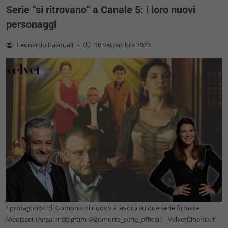
Serie “si ritrovano” a Canale 5: i loro nuovi
personaggi
Leonardo Pasquali
-
16 Settembre 2023
I protagonisti di Gomorra di nuovo a lavoro su due serie firmate
Mediaset (Ansa, Instagram @gomorra_serie_official) - VelvetCinema.it