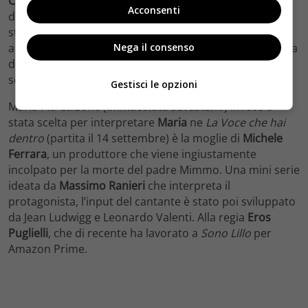
Corleone
, imprenditore che sta entrando nell’orbita
Acconsenti
della mafia. È il padre di
Maria
, giovane e promettente
stilista che vive e lavora a Milano, che una volta tornata
Nega il consenso
a Palermo deciderà di cambiare vita. Dietro la macchina
da presa c’è Mauro Mancini – va in onda dal 13
settembre.
Gestisci le opzioni
Maria Pia Calzone (
Immacolata Savastano
) invece è
stata scelta per interpretare
Maria
ne
La Voce che hai
dentro
(partita il 14 settembre) è la moglie di
Michele
Ferrara
, un produttore che viene ingiustamente
incolpato per la morte del padre Mimmo. Una mini serie
ideata da
Massimo Ranieri
che interpreta il
protagonista, l’input del cantante è stato poi sviluppato
da Jean Ludwigg e Leonardo Valenti. Alla regia
Eros
Puglielli
, che di recente ha lavorato a
Sono Lillo
per
Amazon Prime.