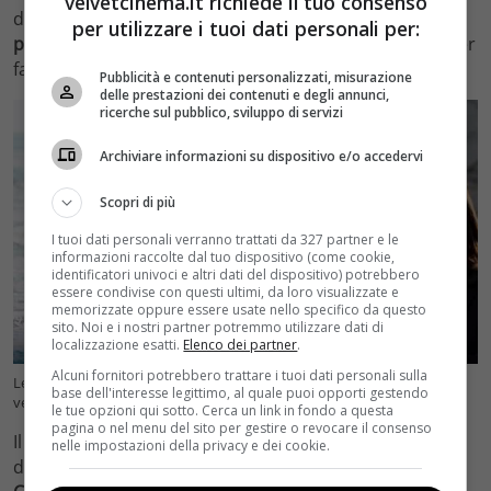
velvetcinema.it richiede il tuo consenso
da Mediaset per
due produzioni sulle quali l’emittente
per utilizzare i tuoi dati personali per:
punta tantissimo
. L’azienda ha scelto dei fuoriclasse per
far partire la nuova era targata
Pier Silvio Berlusconi
.
Pubblicità e contenuti personalizzati, misurazione
delle prestazioni dei contenuti e degli annunci,
ricerche sul pubblico, sviluppo di servizi
Archiviare informazioni su dispositivo e/o accedervi
Scopri di più
I tuoi dati personali verranno trattati da 327 partner e le
informazioni raccolte dal tuo dispositivo (come cookie,
identificatori univoci e altri dati del dispositivo) potrebbero
essere condivise con questi ultimi, da loro visualizzate e
memorizzate oppure essere usate nello specifico da questo
sito. Noi e i nostri partner potremmo utilizzare dati di
localizzazione esatti.
Elenco dei partner
.
Alcuni fornitori potrebbero trattare i tuoi dati personali sulla
Le due serie in onda su Canale 5 con gli attori di Gomorra –
base dell'interesse legittimo, al quale puoi opporti gestendo
velvetcinema.it (fonte foto Instagram @tvsorrisi @fortunatocerlino)
le tue opzioni qui sotto. Cerca un link in fondo a questa
pagina o nel menu del sito per gestire o revocare il consenso
Il primo, che è stato
Don Pietro Savastano
, è all’interno
nelle impostazioni della privacy e dei cookie.
del cast di
Maria Corleone
, nel ruolo di
Don Luciano