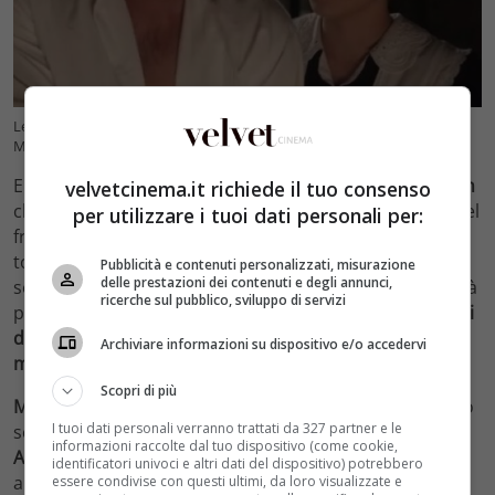
Le anticipazioni de La Promessa fino al 22 settembre – (Credit:
Mediaset Play)- velvetcinema.it
Entrambi riescono a far ritornare sui suoi passi la
Lujan
velvetcinema.it richiede il tuo consenso
che si convince di delegare la faccenda al cameriere. Nel
per utilizzare i tuoi dati personali per:
frattempo,
Simona e Candela
continuano ad essere
tormentate da
Don Gregorio
che ogni volta cambia
Pubblicità e contenuti personalizzati, misurazione
delle prestazioni dei contenuti e degli annunci,
senza preavviso il menù del pranzo, gettando quello già
ricerche sul pubblico, sviluppo di servizi
preparato. Catalina fa sapere a suo padre
di non fidarsi
di Padre Camillo
e infatti il finto sacerdote
minaccerà il
Archiviare informazioni su dispositivo e/o accedervi
marchese e Corrado con una pistola.
Scopri di più
Martedì 19 settembre
si vedrà
Padre Camillo
uscire allo
I tuoi dati personali verranno trattati da 327 partner e le
scoperto, ormai confermato come un impostore.
Don
informazioni raccolte dal tuo dispositivo (come cookie,
Alonso e Conrado
vengono
legati e minacciati
con un
identificatori univoci e altri dati del dispositivo) potrebbero
arma da fuoco mentre il finto prete se la dà a gambe.
essere condivise con questi ultimi, da loro visualizzate e