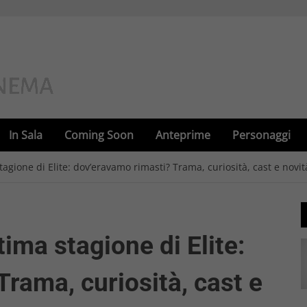
In Sala
Coming Soon
Anteprime
Personaggi
 stagione di Elite: dov’eravamo rimasti? Trama, curiosità, cast e novit
ttima stagione di Elite:
rama, curiosità, cast e