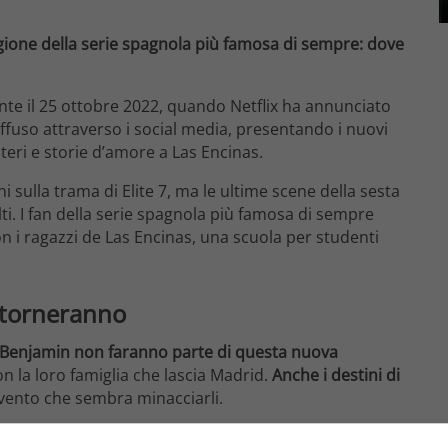
tagione della serie spagnola più famosa di sempre: dove
nte il 25 ottobre 2022, quando Netflix ha annunciato
diffuso attraverso i social media, presentando i nuovi
eri e storie d’amore a Las Encinas.
ulla trama di Elite 7, ma le ultime scene della sesta
lti. I fan della serie spagnola più famosa di sempre
 i ragazzi de Las Encinas, una scuola per studenti
n torneranno
 e Benjamin non faranno parte di questa nuova
n la loro famiglia che lascia Madrid.
Anche i destini di
vento che sembra minacciarli.