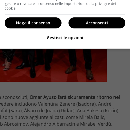
gestire o revocare il consenso nelle impostazioni della privacy e dei
cookie.
Nega il consenso
Acconsenti
Gestisci le opzioni
 sconosciuti,
Omar Ayuso farà sicuramente ritorno nel
vedere includono Valentina Zenere (Isadora), André
fat (Sara), Álvaro de Juana (Didac), Ana Bokesa (Rocio),
ci sono nuove aggiunte al cast, come Mirela Balic,
eb Abrosimov, Alejandro Albarracín e Mirabel Verdù.