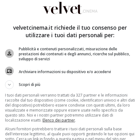
velvetcinema.it richiede il tuo consenso per
utilizzare i tuoi dati personali per:
Pubblicità e contenuti personalizzati, misurazione delle
prestazioni dei contenuti e degli annunci, ricerche sul pubblico,
sviluppo di servizi
Archiviare informazioni su dispositivo e/o accedervi
Scopri di più
I tuoi dati personali verranno trattati da 327 partner e le informazioni
raccolte dal tuo dispositivo (come cookie, identificatori univoci e altri dati
del dispositivo) potrebbero essere condivise con questi ultimi, da loro
visualizzate e memorizzate oppure essere usate nello specifico da
questo sito. Noi e i nostri partner potremmo utilizzare dati di
localizzazione esatti.
Elenco dei partner
.
Alcuni fornitori potrebbero trattare i tuoi dati personali sulla base
dell'interesse legittimo, al quale puoi opporti gestendo le tue opzioni qui
sotto. Cerca un link in fondo a questa pagina o nel menu del sito per