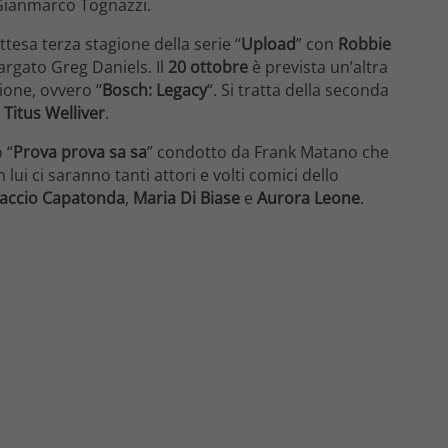
e Gianmarco Tognazzi.
ttesa terza stagione della serie “
Upload
” con
Robbie
argato Greg Daniels. Il
20 ottobre
è prevista un’altra
ione, ovvero “
Bosch: Legacy
“. Si tratta della seconda
a
Titus Welliver
.
 “
Prova prova sa sa
” condotto da Frank Matano che
ui ci saranno tanti attori e volti comici dello
accio Capatonda
,
Maria Di Biase
e
Aurora Leone
.