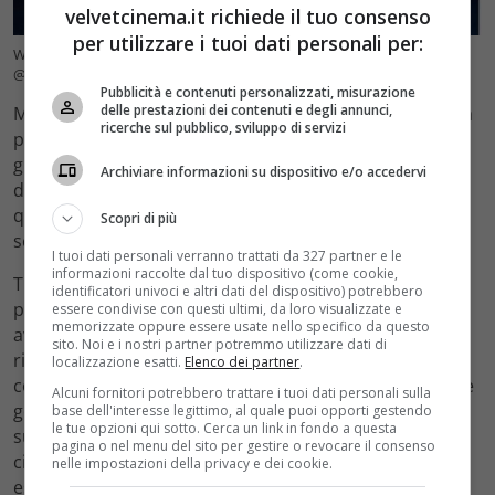
velvetcinema.it richiede il tuo consenso
per utilizzare i tuoi dati personali per:
Wish, in arrivo il nuovo film Disney – Foto: Instagram
@disneywishmovie (VelvetCinema.it)
Pubblicità e contenuti personalizzati, misurazione
delle prestazioni dei contenuti e degli annunci,
Ma di cosa parlerà il nuovo film “Wish”? Ebbene, questa
ricerche sul pubblico, sviluppo di servizi
pellicola racconterà la storia della
17enne Asha
, una
giovane che vive nella
magica isola di Rosas
, al largo
Archiviare informazioni su dispositivo e/o accedervi
della penisola iberica. Tutto il mondo conosce
quest’isola come “il regno dei desideri” e la vita sembra
Scopri di più
scorrere tranquilla.
I tuoi dati personali verranno trattati da 327 partner e le
informazioni raccolte dal tuo dispositivo (come cookie,
Tuttavia, Asha in realtà sa che sulla città incombe un
identificatori univoci e altri dati del dispositivo) potrebbero
pericolo:
una profonda oscurità
che solo lei sembra
essere condivise con questi ultimi, da loro visualizzate e
memorizzate oppure essere usate nello specifico da questo
avvertire mentre tutti gli altri cittadini ignorano. Per
sito. Noi e i nostri partner potremmo utilizzare dati di
riuscire nell’obiettivo di salvare tutti, Asha dovrà
localizzazione esatti.
Elenco dei partner
.
combattere e
spodestare il Re Magnifico
, il sovrano che
Alcuni fornitori potrebbero trattare i tuoi dati personali sulla
governa Rosas e controlla i desideri e i sogni dei suoi
base dell'interesse legittimo, al quale puoi opporti gestendo
le tue opzioni qui sotto. Cerca un link in fondo a questa
sudditi. Inoltre, Asha riceverà l’aiuto di una stella del
pagina o nel menu del sito per gestire o revocare il consenso
cielo,
di nome Star
, che ascolterà la sua richiesta ed
nelle impostazioni della privacy e dei cookie.
esaudirà un suo desiderio.