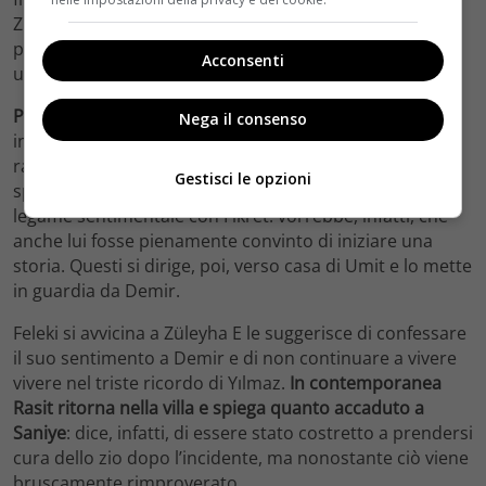
Züleyha riportandole di tutti i momenti di infedeltà da
parte del padre immediatamente dopo aver ritrovato
Acconsenti
una lettera dove quest’ultimo negava ogni relazione.
Prosegue la storia tra Umit e Demir
, mentre Sevda
Nega il consenso
invita in diverse occasioni Züleyha a rivalutare il suo
rapporto con Demir. Nel frattempo, però, Mujgan
Gestisci le opzioni
specifica chiaro e tondo di non voler alcun tipo di
legame sentimentale con Fikret: vorrebbe, infatti, che
anche lui fosse pienamente convinto di iniziare una
storia. Questi si dirige, poi, verso casa di Umit e lo mette
in guardia da Demir.
Feleki si avvicina a Züleyha E le suggerisce di confessare
il suo sentimento a Demir e di non continuare a vivere
vivere nel triste ricordo di Yılmaz.
In contemporanea
Rasit ritorna nella villa e spiega quanto accaduto a
Saniye
: dice, infatti, di essere stato costretto a prendersi
cura dello zio dopo l’incidente, ma nonostante ciò viene
bruscamente rimproverato.