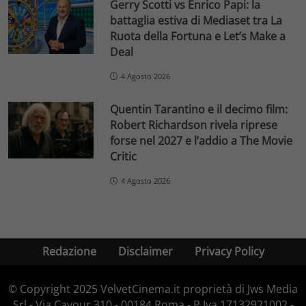
Gerry Scotti vs Enrico Papi: la
battaglia estiva di Mediaset tra La
Ruota della Fortuna e Let’s Make a
Deal
4 Agosto 2026
Quentin Tarantino e il decimo film:
Robert Richardson rivela riprese
forse nel 2027 e l’addio a The Movie
Critic
4 Agosto 2026
Redazione
Disclaimer
Privacy Policy
© Copyright 2025 VelvetCinema.it proprietà di Jws Media
Srl - Via Cavour 310 - 00184 Roma - P.Iva 17132921002 -