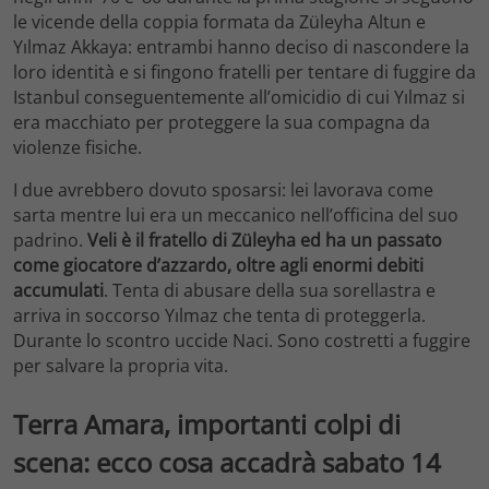
le vicende della coppia formata da Züleyha Altun e
Yılmaz Akkaya: entrambi hanno deciso di nascondere la
loro identità e si fingono fratelli per tentare di fuggire da
Istanbul conseguentemente all’omicidio di cui Yılmaz si
era macchiato per proteggere la sua compagna da
violenze fisiche.
I due avrebbero dovuto sposarsi: lei lavorava come
sarta mentre lui era un meccanico nell’officina del suo
padrino.
Veli è il fratello di Züleyha ed ha un passato
come giocatore d’azzardo, oltre agli enormi debiti
accumulati
. Tenta di abusare della sua sorellastra e
arriva in soccorso Yılmaz che tenta di proteggerla.
Durante lo scontro uccide Naci. Sono costretti a fuggire
per salvare la propria vita.
Terra Amara, importanti colpi di
scena: ecco cosa accadrà sabato 14