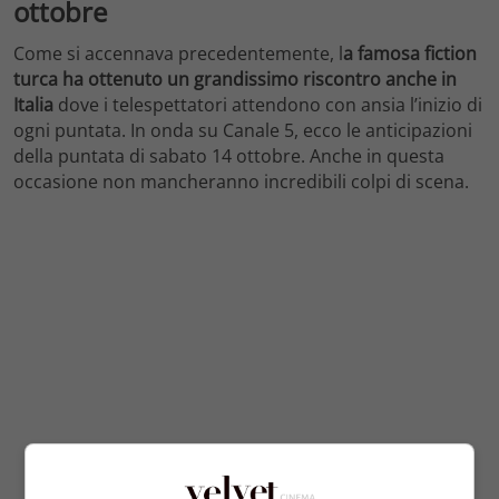
ottobre
Come si accennava precedentemente, l
a famosa fiction
turca ha ottenuto un grandissimo riscontro anche in
Italia
dove i telespettatori attendono con ansia l’inizio di
ogni puntata. In onda su Canale 5, ecco le anticipazioni
della puntata di sabato 14 ottobre. Anche in questa
occasione non mancheranno incredibili colpi di scena.