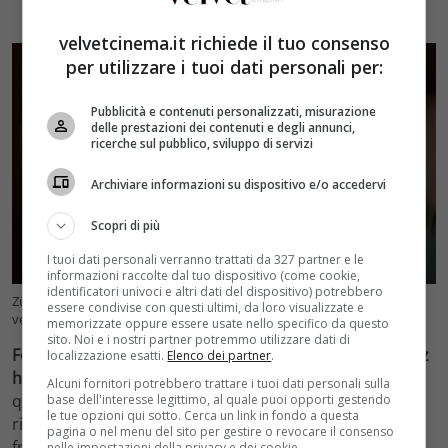
velvetcinema.it richiede il tuo consenso
per utilizzare i tuoi dati personali per:
Pubblicità e contenuti personalizzati, misurazione
delle prestazioni dei contenuti e degli annunci,
ricerche sul pubblico, sviluppo di servizi
Archiviare informazioni su dispositivo e/o accedervi
Scopri di più
I tuoi dati personali verranno trattati da 327 partner e le
informazioni raccolte dal tuo dispositivo (come cookie,
identificatori univoci e altri dati del dispositivo) potrebbero
Züleyha (Foto da Facebook profilo ufficiale Terra amara –
essere condivise con questi ultimi, da loro visualizzate e
velvetcinema.it)
memorizzate oppure essere usate nello specifico da questo
sito. Noi e i nostri partner potremmo utilizzare dati di
Fekeli mette a conoscenza Mujgan che il giovane Yılmaz
localizzazione esatti.
Elenco dei partner
.
ha aperto un conto bancario in favore di Kerem Alì
:
Alcuni fornitori potrebbero trattare i tuoi dati personali sulla
questo gesto è mirato a mettere da parte ogni tipo di
base dell'interesse legittimo, al quale puoi opporti gestendo
le tue opzioni qui sotto. Cerca un link in fondo a questa
risentimento della donna verso il defunto marito. Nel
pagina o nel menu del sito per gestire o revocare il consenso
frattempo Demir fa un’importante confessione a
nelle impostazioni della privacy e dei cookie.