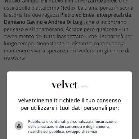
‘
Nuovo Olimpo’ è il nuovo film di Ferzan Ozpetek,
che
uscirà sulla piattaforma Netflix. La trama porta in scena
la storia tra due ragazzi
Pietro ed Enea, interpretati da
Damiano Gavino e Andrea Di Luigi,
che si incontrano
per caso e si innamorano. Accade però qualcosa – un
avvenimento del tutto inaspettato – che li separerà per
lungo tempo. Nonostante la ‘distanza’ continuano a
mantenere viva la speranza di rivedersi un giorno e di
ritrovarsi.
velvetcinema.it richiede il tuo consenso
per utilizzare i tuoi dati personali per:
Pubblicità e contenuti personalizzati, misurazione
delle prestazioni dei contenuti e degli annunci,
ricerche sul pubblico, sviluppo di servizi