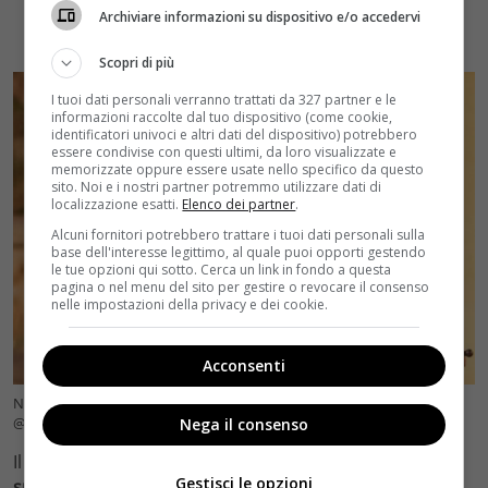
Archiviare informazioni su dispositivo e/o accedervi
Scopri di più
I tuoi dati personali verranno trattati da 327 partner e le
informazioni raccolte dal tuo dispositivo (come cookie,
identificatori univoci e altri dati del dispositivo) potrebbero
essere condivise con questi ultimi, da loro visualizzate e
memorizzate oppure essere usate nello specifico da questo
sito. Noi e i nostri partner potremmo utilizzare dati di
localizzazione esatti.
Elenco dei partner
.
Alcuni fornitori potrebbero trattare i tuoi dati personali sulla
base dell'interesse legittimo, al quale puoi opporti gestendo
le tue opzioni qui sotto. Cerca un link in fondo a questa
pagina o nel menu del sito per gestire o revocare il consenso
nelle impostazioni della privacy e dei cookie.
Acconsenti
Nuovo Olimpo, arriva il film di Ferzan Ozpetek (Foto Instagram
@netflixit) velvetcinema.it
Nega il consenso
Il punto di partenza è, a quanto pare,
una storia vera
Gestisci le opzioni
successa allo stesso Ferzan, ma pian piano si è poi