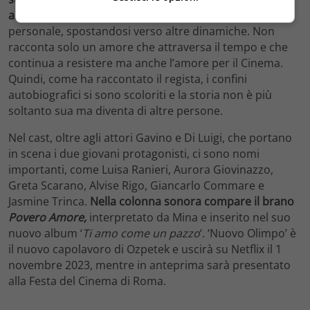
allargata.
Si è allontanata dal suo nodo iniziale così
personale, spostandosi verso altre dinamiche. Non
racconta solo un amore che attraversa il tempo e che
continua a resistere ma anche l’amore per il Cinema.
Quindi, come ha raccontato il regista, i confini
autobiografici si sono scoloriti e la storia non è più
soltanto sua ma diventa di altre persone.
Nel cast, oltre agli attori Gavino e Di Luigi, che portano
in scena i due giovani protagonisti, ci sono nomi
importanti, come Luisa Ranieri, Aurora Giovinazzo,
Greta Scarano, Alvise Rigo, Giancarlo Commare e
Jasmine Trinca.
Nella colonna sonora compare il brano
Povero Amore,
interpretato da Mina e inserito nel suo
nuovo album ‘
Ti amo come un pazzo
‘. ‘Nuovo Olimpo’ è
il nuovo capolavoro di Ozpetek e uscirà su Netflix il 1
novembre 2023, mentre in anteprima sarà presentato
alla Festa del Cinema di Roma.