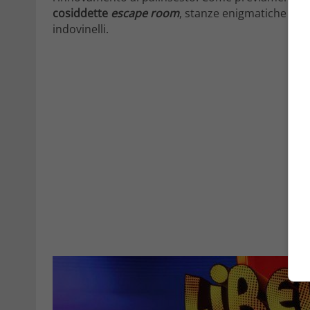
cosiddette
escape room
, stanze enigmatiche da c
indovinelli.