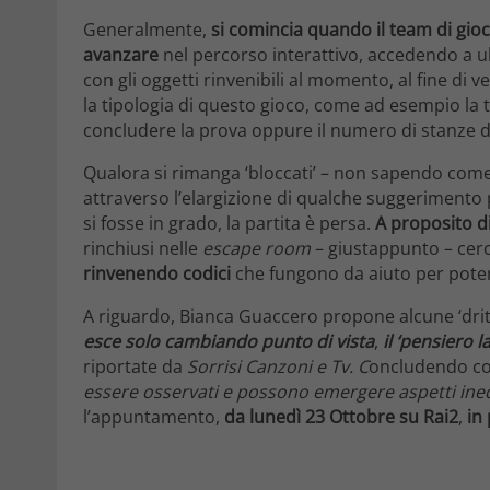
Generalmente,
si comincia quando il team di gioc
avanzare
nel percorso interattivo, accedendo a u
con gli oggetti rinvenibili al momento, al fine di
la tipologia di questo gioco, come ad esempio la t
concludere la prova oppure il numero di stanze 
Qualora si rimanga ‘bloccati’ – non sapendo come
attraverso l’elargizione di qualche suggerimento
si fosse in grado, la partita è persa.
A proposito d
rinchiusi nelle
escape room
– giustappunto – cer
rinvenendo codici
che fungono da aiuto per poter
A riguardo, Bianca Guaccero propone alcune ‘dritt
esce solo cambiando punto di vista
,
il ‘pensiero l
riportate da
Sorrisi Canzoni e Tv. C
oncludendo co
essere osservati e possono emergere aspetti inedi
l’appuntamento,
da lunedì 23 Ottobre su Rai2
,
in