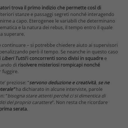
atori trova il primo indizio che permette così di
lteriori stanze e passaggi segreti nonché interagendo
 venirne a capo. Eterogenee le variabili che determinano
ematica e la natura dei rebus, il tempo entro il quale
da superare.
 continuare – si potrebbe chiedere aiuto ai supervisori
 penalizzando però il tempo. Se neanche in questo caso
i
Liberi Tutti!
i concorrenti sono divisi in squadre
e
cando di
risolvere misteriosi rompicapi nonché
 fuggire.
e’ preziose: “
servono deduzione e creatività
,
se ne
aterale”
ha dichiarato in alcune interviste, parole
n: “
bisogna stare attenti perché ci si dimentica di
ti del proprio carattere
“. Non resta che ricordare
 prima serata
.