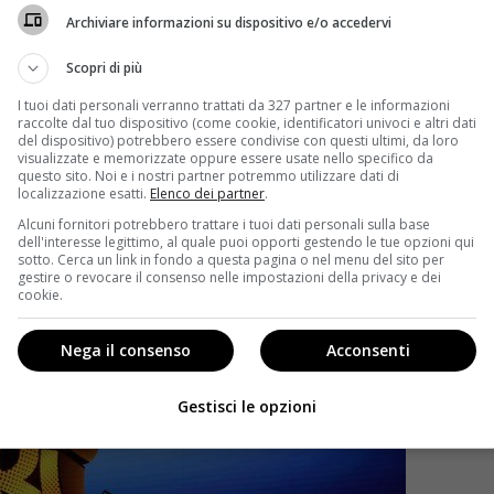
ui bisogna trovare l’uscita attraverso la risoluzione di
Archiviare informazioni su dispositivo e/o accedervi
Scopri di più
I tuoi dati personali verranno trattati da 327 partner e le informazioni
raccolte dal tuo dispositivo (come cookie, identificatori univoci e altri dati
del dispositivo) potrebbero essere condivise con questi ultimi, da loro
visualizzate e memorizzate oppure essere usate nello specifico da
questo sito. Noi e i nostri partner potremmo utilizzare dati di
localizzazione esatti.
Elenco dei partner
.
Alcuni fornitori potrebbero trattare i tuoi dati personali sulla base
dell'interesse legittimo, al quale puoi opporti gestendo le tue opzioni qui
sotto. Cerca un link in fondo a questa pagina o nel menu del sito per
gestire o revocare il consenso nelle impostazioni della privacy e dei
cookie.
Nega il consenso
Acconsenti
Gestisci le opzioni