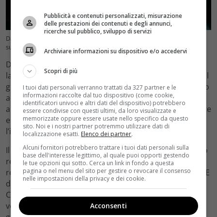
Pubblicità e contenuti personalizzati, misurazione
delle prestazioni dei contenuti e degli annunci,
ricerche sul pubblico, sviluppo di servizi
Da “Monterossi” a “Il migliore dei mondi”: i titoli in arrivo a Novembre
su Prime (velvetcinema.it) credits screen youtube
Archiviare informazioni su dispositivo e/o accedervi
Doppia uscita per il 3 Novembre, che vedrà in catalogo
Scopri di più
la stagione 2 di
“Invincible”
, serie animata incentrata sul
giovane Mark Grayson, diciottenne e supereroe, pronto
I tuoi dati personali verranno trattati da 327 partner e le
informazioni raccolte dal tuo dispositivo (come cookie,
ad affrontare nuove minacce e vecchi tradimenti. Ma
identificatori univoci e altri dati del dispositivo) potrebbero
anche di
“Amazing – Fabio De Luigi”
, che promette risate
essere condivise con questi ultimi, da loro visualizzate e
memorizzate oppure essere usate nello specifico da questo
e ilarità grazie all’indiscusso talento del suo interprete,
sito. Noi e i nostri partner potremmo utilizzare dati di
l’iconico e amatissimo attore protagonista.
localizzazione esatti.
Elenco dei partner
.
Alcuni fornitori potrebbero trattare i tuoi dati personali sulla
Il 10 Novembre altri due titoli si aggiungono al già vasto
base dell'interesse legittimo, al quale puoi opporti gestendo
repertorio. Si tratta di
“007: Road to a Million”
, serie
le tue opzioni qui sotto. Cerca un link in fondo a questa
pagina o nel menu del sito per gestire o revocare il consenso
reality che si ispira all’iconica saga dell’agente segreto. E
nelle impostazioni della privacy e dei cookie.
di
“Monterossi”,
con la seconda stagione che vedrà
Carlo Monterossi indagare su di uno strano omicidio
verificatosi a Milano, in una delle zone più chic e
Acconsenti