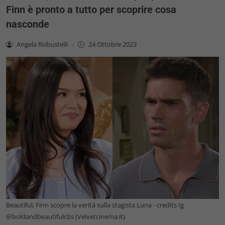
Finn è pronto a tutto per scoprire cosa
nasconde
Angela Robustelli
-
24 Ottobre 2023
Beautiful, Finn scopre la verità sulla stagista Luna - credits Ig
@boldandbeautifulcbs (Velvetcinema.it)