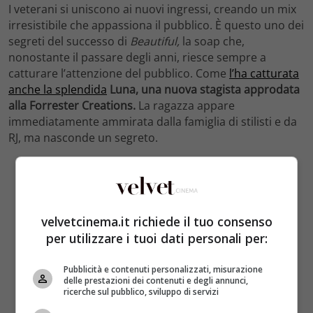
I veterani si uniscono ai nuovi ingressi, creando un mix
irresistibile che appassiona il pubblico. È questo uno dei
segreti del successo di
Beautiful,
la soap che,
nonostante il passare degli anni, riesce sempre a
catturare l’attenzione del pubblico. Come
l’ha catturata
anche la splendida
Luna, una nuova stagista approdata
alla Forrester Creations.
La ragazza appare
immediatamente ammirata dalla famiglia di stilisti e da
RJ, ma nasconde un segreto.
velvetcinema.it richiede il tuo consenso
per utilizzare i tuoi dati personali per:
Pubblicità e contenuti personalizzati, misurazione
delle prestazioni dei contenuti e degli annunci,
ricerche sul pubblico, sviluppo di servizi