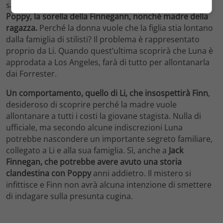
saranno molto lontani dalla verità, perché si tratta di
Poppy, la sorella della Finnegann, nonché madre della
ragazza.
Perché la donna vuole che la figlia stia lontano
dalla famiglia di stilisti? Il problema è rappresentato
proprio da Li. Quando quest’ultima scoprirà che Luna è
approdata a Los Angeles, farà di tutto per allontanarla
dai Forrester.
Un comportamento, quello di Li, che insospettirà Finn
,
desideroso di scoprire perché la madre vuole
allontanare a tutti i costi la giovane stagista. Nulla di
ufficiale, ma secondo alcune indiscrezioni Luna
potrebbe nascondere un importante segreto familiare,
collegato a Li e alla sua famiglia. Sì, anche a
Jack
Finnegan, che potrebbe avere avuto una storia
clandestina con Poppy
anni addietro. Il mistero si
infittisce e Finn non avrà alcuna intenzione di smettere
di indagare sulla presunta cugina.