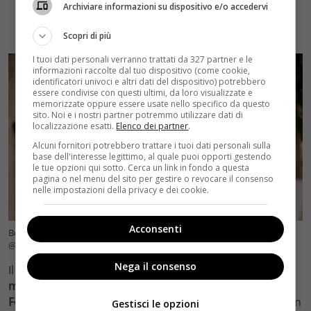
Archiviare informazioni su dispositivo e/o accedervi
Scopri di più
I tuoi dati personali verranno trattati da 327 partner e le
informazioni raccolte dal tuo dispositivo (come cookie,
identificatori univoci e altri dati del dispositivo) potrebbero
essere condivise con questi ultimi, da loro visualizzate e
memorizzate oppure essere usate nello specifico da questo
sito. Noi e i nostri partner potremmo utilizzare dati di
localizzazione esatti.
Elenco dei partner
.
Alcuni fornitori potrebbero trattare i tuoi dati personali sulla
base dell'interesse legittimo, al quale puoi opporti gestendo
le tue opzioni qui sotto. Cerca un link in fondo a questa
pagina o nel menu del sito per gestire o revocare il consenso
nelle impostazioni della privacy e dei cookie.
Acconsenti
Beautiful, la new entry Luna Nozawa ha un segreto – credits ig
@boldandbeautifulcbs (Velvetcinema.it)
Nega il consenso
Il pubblico assisterà ad una telefonata di
una donna
misteriosa, che ordinerà a Luna di stare lontano dai
Forrester
: di chi si tratta? In molti penseranno a Li e non
Gestisci le opzioni