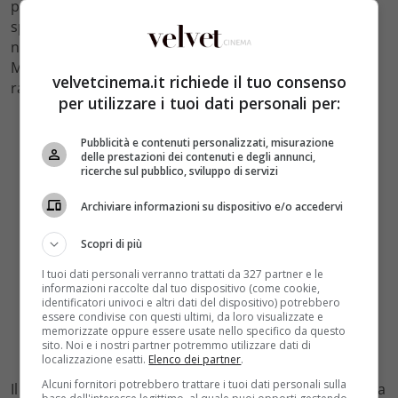
produzioni televisive e cinematografiche, tra cui
spiccano
X Files
e
Sabrina, vita da strega.
Tuttavia, solo
nel 1998 ottiene un ruolo significativo interpretando
Michael ‘Berg’ Bergen nella serie Due ragazzi e una
velvetcinema.it richiede il tuo consenso
ragazza, che gli offre una grande visibilità negli USA.
per utilizzare i tuoi dati personali per:
Pubblicità e contenuti personalizzati, misurazione
delle prestazioni dei contenuti e degli annunci,
ricerche sul pubblico, sviluppo di servizi
Archiviare informazioni su dispositivo e/o accedervi
Scopri di più
I tuoi dati personali verranno trattati da 327 partner e le
informazioni raccolte dal tuo dispositivo (come cookie,
identificatori univoci e altri dati del dispositivo) potrebbero
essere condivise con questi ultimi, da loro visualizzate e
memorizzate oppure essere usate nello specifico da questo
sito. Noi e i nostri partner potremmo utilizzare dati di
localizzazione esatti.
Elenco dei partner
.
Alcuni fornitori potrebbero trattare i tuoi dati personali sulla
Il 2002 segna un punto di svolta nella sua carriera con la