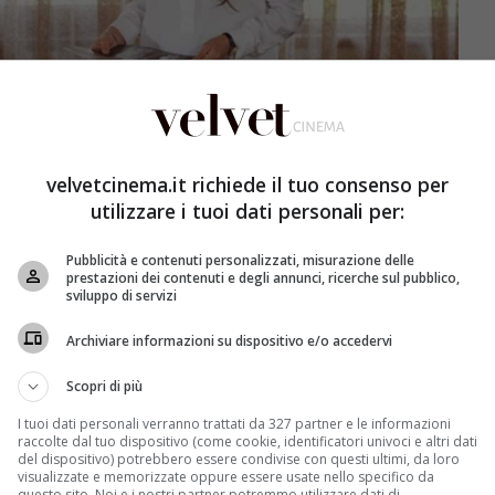
velvetcinema.it richiede il tuo consenso per
utilizzare i tuoi dati personali per:
Pubblicità e contenuti personalizzati, misurazione delle
prestazioni dei contenuti e degli annunci, ricerche sul pubblico,
sviluppo di servizi
Archiviare informazioni su dispositivo e/o accedervi
nstagram, profilo di Bir Zamanlar Çukurova – velvetcinema.it
Scopri di più
ir
. Il potente uomo d’affari senza scrupoli si è fatto
vogliono la sua testa. Una di queste è la sorellastra
I tuoi dati personali verranno trattati da 327 partner e le informazioni
ll’ultima puntata in onda
. In seguito alla morte di Sevda
raccolte dal tuo dispositivo (come cookie, identificatori univoci e altri dati
del dispositivo) potrebbero essere condivise con questi ultimi, da loro
an.
visualizzate e memorizzate oppure essere usate nello specifico da
questo sito. Noi e i nostri partner potremmo utilizzare dati di