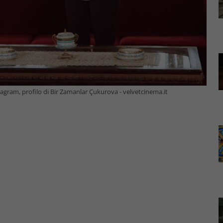
stagram, profilo di Bir Zamanlar Çukurova - velvetcinema.it