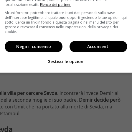
localizzazione esatti.
Elenco dei partner
.
Alcuni fornitori potrebbero trattare i tuoi dati personali sulla base
dell'interesse legittimo, al quale puoi opporti gestendo le tue opzioni qui
sotto. Cerca un link in fondo a questa pagina o nel menu del sito per
gestire o revocare il consenso nelle impostazioni della privacy e dei
cookie.
Nega il consenso
Acconsenti
Gestisci le opzioni
lla villa per cercare Sevda
. Incontrerà invece Demir al
della seconda moglie di suo padre.
Demir decide però
te con Umit che ha portato alla morte di Sevda, ma
 Istambul.
evda