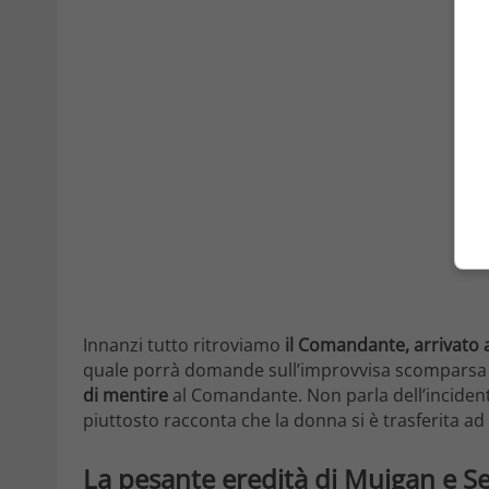
Innanzi tutto ritroviamo
il Comandante, arrivato a
quale porrà domande sull’improvvisa scomparsa 
di mentire
al Comandante. Non parla dell’inciden
piuttosto racconta che la donna si è trasferita ad
La pesante eredità di Mujgan e S