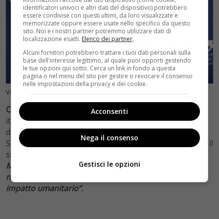
identificatori univoci e altri dati del dispositivo) potrebbero
essere condivise con questi ultimi, da loro visualizzate e
memorizzate oppure essere usate nello specifico da questo
sito. Noi e i nostri partner potremmo utilizzare dati di
localizzazione esatti.
Elenco dei partner
.
Alcuni fornitori potrebbero trattare i tuoi dati personali sulla
base dell'interesse legittimo, al quale puoi opporti gestendo
le tue opzioni qui sotto. Cerca un link in fondo a questa
pagina o nel menu del sito per gestire o revocare il consenso
nelle impostazioni della privacy e dei cookie.
Vince l’Oscar Matteo Garrone? (ANSA) VelvetCinema.it
Così come noi la pensa Franco Nero,
noto attore
Acconsenti
italiano amatissimo in tutto il mondo, che spiega
durante la consegna del Legend Award all’internod el
Nega il consenso
Sorrento Film & Food Festival, come riportato da Ansa, il
suo pensiero:
“Lasciatemi augurare tanta fortuna a
Gestisci le opzioni
Matteo Garrone. Il film merita la nomination all’Oscar,
non è un film di fatto ma un’opera d’arte di forte
impatto umanitario”.