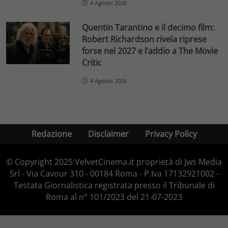
4 Agosto 2026
Quentin Tarantino e il decimo film:
Robert Richardson rivela riprese
forse nel 2027 e l’addio a The Movie
Critic
4 Agosto 2026
Redazione
Disclaimer
Privacy Policy
© Copyright 2025 VelvetCinema.it proprietà di Jws Media
Srl - Via Cavour 310 - 00184 Roma - P.Iva 17132921002 -
Testata Giornalistica registrata presso il Tribunale di
Roma al n° 101/2023 del 21-07-2023