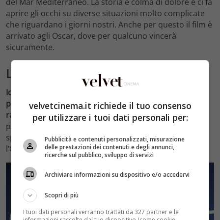
del Mar Mediterraneo. La storia è colma di dolore e ci fa
aprire gli occhi su diverse situazioni molto complicate
che riguardano i giorni nostri. Anche per questo il film è
arrivato agli Oscar, dove per qualcuno vincerà
sicuramente.
Le parole su Io, Capitano
Io, Capitano è un film che ha commosso tutto il paese
per la sua forza propulsiva, per il suo modo di
velvetcinema.it richiede il tuo consenso
raccontare il dramma in maniera empatica.
Non
per utilizzare i tuoi dati personali per:
possiamo che ammirare il coraggio avuto da uno
splendido artista come Matteo Garrone che si merita
Pubblicità e contenuti personalizzati, misurazione
delle prestazioni dei contenuti e degli annunci,
l’Oscar.
ricerche sul pubblico, sviluppo di servizi
Archiviare informazioni su dispositivo e/o accedervi
Scopri di più
I tuoi dati personali verranno trattati da 327 partner e le
informazioni raccolte dal tuo dispositivo (come cookie,