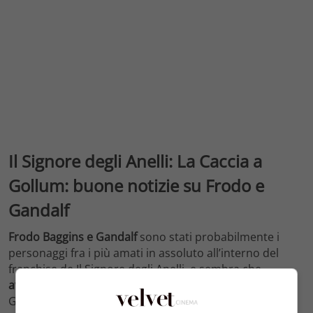
Il Signore degli Anelli: La Caccia a
Gollum: buone notizie su Frodo e
Gandalf
Frodo Baggins e Gandalf
sono stati probabilmente i
personaggi fra i più amati in assoluto all’interno del
franchise de Il Signore degli Anelli, e sembra che
avranno un ruolo anche nel nuovo film
La Caccia a
Gollum. Per quanto il nuovo film sia ancora avvolto da