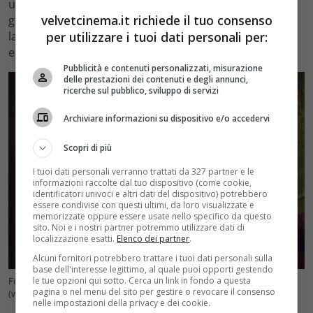
un certo mistero, sembra che ci sia anche la prima
velvetcinema.it richiede il tuo consenso
grande conferma della pellicola a circa due anni dal
per utilizzare i tuoi dati personali per:
lancio ufficiale, e riguarda proprio la presenza di Frodo
e Gandalf nel film.
Pubblicità e contenuti personalizzati, misurazione
delle prestazioni dei contenuti e degli annunci,
ricerche sul pubblico, sviluppo di servizi
Archiviare informazioni su dispositivo e/o accedervi
Scopri di più
I tuoi dati personali verranno trattati da 327 partner e le
informazioni raccolte dal tuo dispositivo (come cookie,
identificatori univoci e altri dati del dispositivo) potrebbero
essere condivise con questi ultimi, da loro visualizzate e
memorizzate oppure essere usate nello specifico da questo
sito. Noi e i nostri partner potremmo utilizzare dati di
localizzazione esatti.
Elenco dei partner
.
Alcuni fornitori potrebbero trattare i tuoi dati personali sulla
base dell'interesse legittimo, al quale puoi opporti gestendo
le tue opzioni qui sotto. Cerca un link in fondo a questa
Fordo e Gandal tornano nel nuovo film de Il Signore degli Anelli
pagina o nel menu del sito per gestire o revocare il consenso
(www.velvetcinema.it – X Gnola)
nelle impostazioni della privacy e dei cookie.