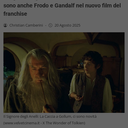
sono anche Frodo e Gandalf nel nuovo film del
franchise
Christian Camberini
-
20 Agosto 2025
Il Signore degli Anelli: La Caccia a Gollum, ci sono novità
(www.velvetcinema.it - X The Wonder of Tolkien)