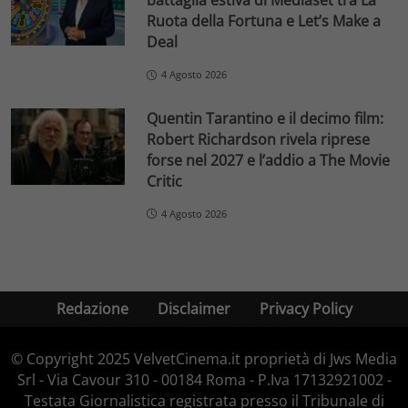
battaglia estiva di Mediaset tra La
Ruota della Fortuna e Let’s Make a
Deal
4 Agosto 2026
Quentin Tarantino e il decimo film:
Robert Richardson rivela riprese
forse nel 2027 e l’addio a The Movie
Critic
4 Agosto 2026
Redazione
Disclaimer
Privacy Policy
© Copyright 2025 VelvetCinema.it proprietà di Jws Media
Srl - Via Cavour 310 - 00184 Roma - P.Iva 17132921002 -
Testata Giornalistica registrata presso il Tribunale di