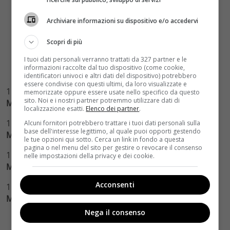
Archiviare informazioni su dispositivo e/o accedervi
Scopri di più
I tuoi dati personali verranno trattati da 327 partner e le
informazioni raccolte dal tuo dispositivo (come cookie,
identificatori univoci e altri dati del dispositivo) potrebbero
essere condivise con questi ultimi, da loro visualizzate e
1 Oscar a
“Amour”
memorizzate oppure essere usate nello specifico da questo
sito. Noi e i nostri partner potremmo utilizzare dati di
Miglior Film Straniero
localizzazione esatti.
Elenco dei partner
.
1 Oscar a
“Zero Dark Thirty”
Alcuni fornitori potrebbero trattare i tuoi dati personali sulla
base dell'interesse legittimo, al quale puoi opporti gestendo
Miglior Montaggio Sonoro – a parimerito con “Skyfall”
le tue opzioni qui sotto. Cerca un link in fondo a questa
pagina o nel menu del sito per gestire o revocare il consenso
1 Oscar a
“Anna Karenina”
nelle impostazioni della privacy e dei cookie.
Migliori Costumi
Acconsenti
1 Oscar a
“Paperman”
Miglior Cortometraggio Animato
Nega il consenso