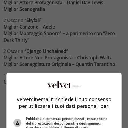
Miglior Attore Protagonista – Daniel Day-Lewis
Miglior Scenografia
2 Oscar a
“Skyfall”
Miglior Canzone – Adele
Miglior Montaggio Sonoro” – a parimerito con “Zero
Dark Thirty”
2 Oscar a
“Django Unchained”
Miglior Attore Non Protagonista – Christoph Waltz
Miglior Sceneggiatura Originale – Quentin Tarantino
1 Oscar a
“Il lato positivo – Silver Linings Playbook”
Miglior Attrice Protagonista – Jennifer Lawrence
velvetcinema.it richiede il tuo consenso
per utilizzare i tuoi dati personali per:
Pubblicità e contenuti personalizzati, misurazione
delle prestazioni dei contenuti e degli annunci,
ricerche sul pubblico, sviluppo di servizi