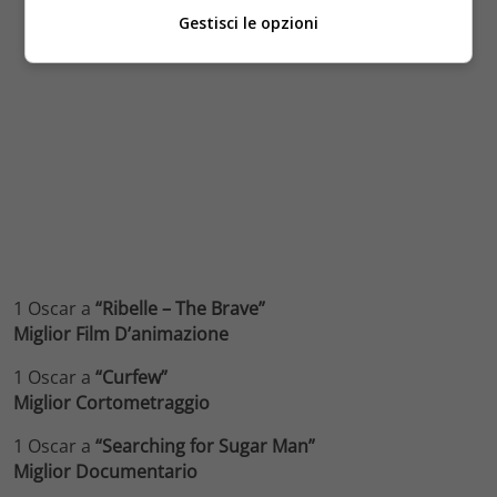
Gestisci le opzioni
1 Oscar a
“Ribelle – The Brave”
Miglior Film D’animazione
1 Oscar a
“Curfew”
Miglior Cortometraggio
1 Oscar a
“Searching for Sugar Man”
Miglior Documentario