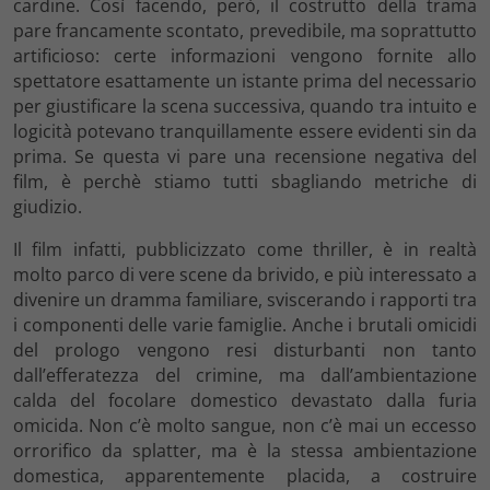
cardine. Così facendo, però, il costrutto della trama
pare francamente scontato, prevedibile, ma soprattutto
artificioso: certe informazioni vengono fornite allo
spettatore esattamente un istante prima del necessario
per giustificare la scena successiva, quando tra intuito e
logicità potevano tranquillamente essere evidenti sin da
prima. Se questa vi pare una recensione negativa del
film, è perchè stiamo tutti sbagliando metriche di
giudizio.
Il film infatti, pubblicizzato come thriller, è in realtà
molto parco di vere scene da brivido, e più interessato a
divenire un dramma familiare, sviscerando i rapporti tra
i componenti delle varie famiglie. Anche i brutali omicidi
del prologo vengono resi disturbanti non tanto
dall’efferatezza del crimine, ma dall’ambientazione
calda del focolare domestico devastato dalla furia
omicida. Non c’è molto sangue, non c’è mai un eccesso
orrorifico da splatter, ma è la stessa ambientazione
domestica, apparentemente placida, a costruire