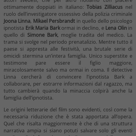
ottimamente doppiati in italiano:
Tobias Zilliacus
nel
ruolo dell’investigatore ossessivo della polizia criminale
Joona Linna
,
Mikael Persbrandt
in quello dello psicologo
ipnotista
Erik Maria Bark
ormai in declino, e
Lena Olin
in
quello di
Simone Bark
, moglie tradita del medico. La
trama si svolge nel periodo prenatalizio. Mentre tutto il
paese si appresta alle festività, una brutale serie di
omicidi stermina un’intera famiglia. Unico superstite e
testimone pare essere il figlio maggiore,
miracolosamente salvo ma ormai in coma. Il detective
Linna cercherà di convincere l’ipnotista Bark a
collaborare, per estrarre informazioni dal ragazzo, ma
tutto cambierà quando la minaccia colpirà anche la
famiglia dell’ipnotista.
Le origini letterarie del film sono evidenti, così come la
necessaria riduzione che è stata apportata all’opera.
Quel che risalta maggiormente è che di una struttura
narrativa ampia si siano potuti salvare solo gli eventi