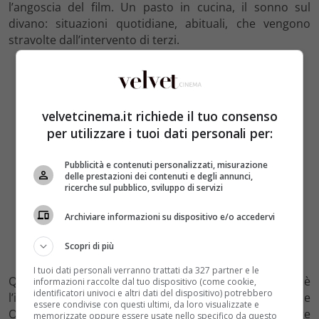
l’angoscia del film. Un pasto in cucina, il sonno sul
divano: situazioni quotidiane, abituali, che vengono
stravolte dall’intervento di terzi.
velvetcinema.it richiede il tuo consenso
per utilizzare i tuoi dati personali per:
Pubblicità e contenuti personalizzati, misurazione
delle prestazioni dei contenuti e degli annunci,
ricerche sul pubblico, sviluppo di servizi
Archiviare informazioni su dispositivo e/o accedervi
Scopri di più
I tuoi dati personali verranno trattati da 327 partner e le
Quello che ci ha colpito in particolar modo è
informazioni raccolte dal tuo dispositivo (come cookie,
identificatori univoci e altri dati del dispositivo) potrebbero
l’interazione tra l’ipnotista e sua moglie: Persbrandt e
essere condivise con questi ultimi, da loro visualizzate e
Olin affrontano i loro ruoli in modo assolutamente
memorizzate oppure essere usate nello specifico da questo