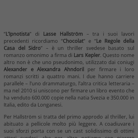
“
L’Ipnotista
” di
Lasse Hallström
– tra i suoi lavori
precedenti ricordiamo “
Chocolat
” e “
Le Regole della
Casa del Sidro
” – è un thriller svedese basato sul
romanzo omonimo a firma di
Lars Kepler
. Questo nome
altro non è che uno pseudonimo, utilizzato dai coniugi
Alexander e Alexandra Ahndoril
per firmare i loro
romanzi scritti a quattro mani. I due hanno carriere
parallele – l’uno drammaturgo, l’altra critica letteraria –
ma nel 2010 si uniscono per firmare un libro evento che
ha venduto 600.000 copie nella natia Svezia e 350.000 in
Italia, edito da Longanesi.
Per Hallström si tratta del primo approdo al thriller, lui
abituato a pellicole molto più leggere. A coadiuvare i
suoi sforzi porta con se un cast solidissimo di ottimi
attori svedesi, che per altro notiamo con piacere