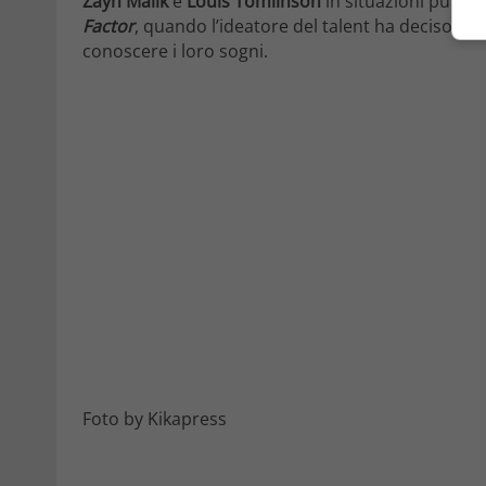
Zayn Malik
e
Louis Tomlinson
in situazioni pubbli
Factor
, quando l’ideatore del talent ha deciso di un
conoscere i loro sogni.
Foto by Kikapress