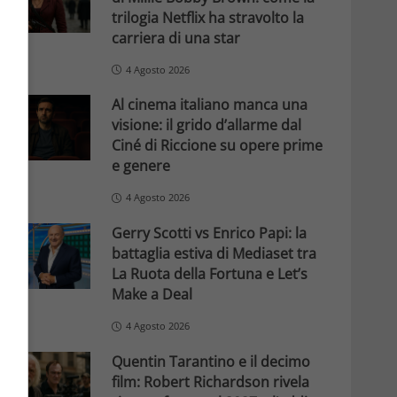
trilogia Netflix ha stravolto la
carriera di una star
4 Agosto 2026
Al cinema italiano manca una
visione: il grido d’allarme dal
Ciné di Riccione su opere prime
e genere
4 Agosto 2026
Gerry Scotti vs Enrico Papi: la
battaglia estiva di Mediaset tra
La Ruota della Fortuna e Let’s
Make a Deal
4 Agosto 2026
Quentin Tarantino e il decimo
film: Robert Richardson rivela