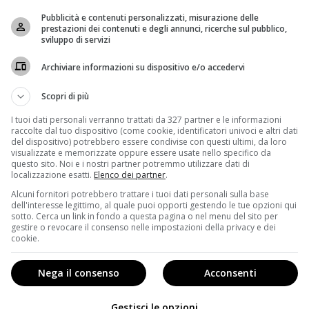
Pubblicità e contenuti personalizzati, misurazione delle
prestazioni dei contenuti e degli annunci, ricerche sul pubblico,
sviluppo di servizi
Archiviare informazioni su dispositivo e/o accedervi
Scopri di più
iù famosa del momento,
This is us
degli
One Direction
,
I tuoi dati personali verranno trattati da 327 partner e le informazioni
raccolte dal tuo dispositivo (come cookie, identificatori univoci e altri dati
erà nelle sale italiane in occasione di
tre speciali
del dispositivo) potrebbero essere condivise con questi ultimi, da loro
milanesi potranno assistere al film evento dell’anno,
visualizzate e memorizzate oppure essere usate nello specifico da
questo sito. Noi e i nostri partner potremmo utilizzare dati di
 Cinemas Bicocca di Milano, al Cinema Adriano di Roma
localizzazione esatti.
Elenco dei partner
.
prio oggi, 20 agosto, alle 18.00 ci sarà la
première in
Alcuni fornitori potrebbero trattare i tuoi dati personali sulla base
dell'interesse legittimo, al quale puoi opporti gestendo le tue opzioni qui
sotto. Cerca un link in fondo a questa pagina o nel menu del sito per
EL LORO PRIMO FILM
gestire o revocare il consenso nelle impostazioni della privacy e dei
cookie.
Nega il consenso
Acconsenti
ggio ai fan: ricco di curiosità, contenuti esclusivi e
e giovincelli,
Harry Styles, Niall Horan, Liam Payne,
Gestisci le opzioni