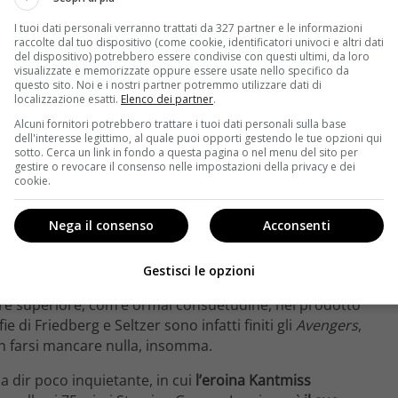
I tuoi dati personali verranno trattati da 327 partner e le informazioni
raccolte dal tuo dispositivo (come cookie, identificatori univoci e altri dati
del dispositivo) potrebbero essere condivise con questi ultimi, da loro
visualizzate e memorizzate oppure essere usate nello specifico da
questo sito. Noi e i nostri partner potremmo utilizzare dati di
localizzazione esatti.
Elenco dei partner
.
Alcuni fornitori potrebbero trattare i tuoi dati personali sulla base
dell'interesse legittimo, al quale puoi opporti gestendo le tue opzioni qui
sotto. Cerca un link in fondo a questa pagina o nel menu del sito per
gestire o revocare il consenso nelle impostazioni della privacy e dei
cookie.
ritica, ma in compenso fa proseliti fra il pubblico.
Nega il consenso
Acconsenti
ivertirsi e di certo non storce il naso dinanzi a certe
l filone degli Spoof Flicks
– ovvero le parodie dei
Gestisci le opzioni
uel di Hollywood e non solo. Rispetto ai precedenti
ppare superiore; com’è ormai consuetudine, nel prodotto
nfie di Friedberg e Seltzer sono infatti finiti gli
Avengers
,
on farsi mancare nulla, insomma.
a dir poco inquietante, in cui
l’eroina Kantmiss