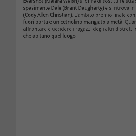
Evershot (Maiara Walsh)
si offre di sostituire su
spasimante Dale (Brant Daugherty)
e si ritrova i
(Cody Allen Christian)
. L’ambito premio finale con
fuori porta e un cetriolino mangiato a metà
. Qua
affrontare e uccidere i ragazzi degli altri distrett
che abitano quel luogo
.