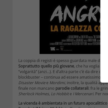
La coppia di registi è spesso guardata male dalla c
Soprattutto quello più giovane
, che ha voglia di d
“volgarità” (anzi…). E d’altra parte c’è da dire che
i
blockbuster – continua ad essere amatissimo in q
Disaster Movie
e
Mordimi
, inoltre, la qualità a
finale non mancano
parodie collaterali
: fra le gri
Sherlock Holmes
,
Lo Hobbit
e
I Mercenari
. Per n
La vicenda è ambientata in un futuro apocalittico