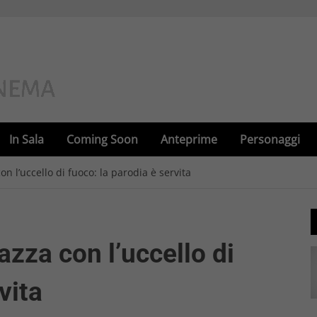
In Sala
Coming Soon
Anteprime
Personaggi
 l’uccello di fuoco: la parodia è servita
zza con l’uccello di
vita