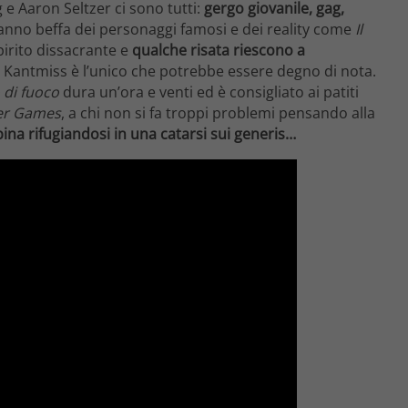
g e Aaron Seltzer ci sono tutti:
gergo giovanile, gag,
 fanno beffa dei personaggi famosi e dei reality come
Il
pirito dissacrante e
qualche risata riescono a
 di Kantmiss è l’unico che potrebbe essere degno di nota.
 di fuoco
dura un’ora e venti ed è consigliato ai patiti
er Games
, a chi non si fa troppi problemi pensando alla
spina rifugiandosi in una catarsi sui generis…