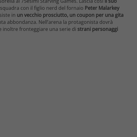
a sorella ai 75esimi Starving Games. Lascia così
il suo
n squadra con il figlio nerd del fornaio
Peter Malarkey
siste in
un vecchio prosciutto, un coupon per una gita
nta abbondanza. Nell’arena la protagonista dovrà
i e inoltre fronteggiare una serie di
strani personaggi