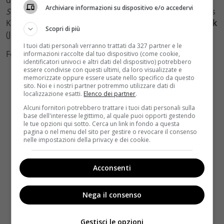
Archiviare informazioni su dispositivo e/o accedervi
Sfumature di grigio
ci sono anche
Eloise Mumford
(alias
Kate Kavaanagh),
Luke Grimes
(Elliot Grey),
Victor Rasuk
Scopri di più
(José) e
Jennifer Ehle
(Carla).
I tuoi dati personali verranno trattati da 327 partner e le
Foto by Facebook
informazioni raccolte dal tuo dispositivo (come cookie,
identificatori univoci e altri dati del dispositivo) potrebbero
essere condivise con questi ultimi, da loro visualizzate e
memorizzate oppure essere usate nello specifico da questo
sito. Noi e i nostri partner potremmo utilizzare dati di
localizzazione esatti.
Elenco dei partner
.
Alcuni fornitori potrebbero trattare i tuoi dati personali sulla
base dell'interesse legittimo, al quale puoi opporti gestendo
le tue opzioni qui sotto. Cerca un link in fondo a questa
pagina o nel menu del sito per gestire o revocare il consenso
nelle impostazioni della privacy e dei cookie.
Acconsenti
Nega il consenso
Gestisci le opzioni