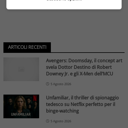
ARTICOLI RECENTI
Avengers: Doomsday, il concept art
svela Dottor Destino di Robert
Downey Jr. e gli X-Men dell’MCU
5 Agosto 2026
Unfamiliar, il thriller di spionaggio
tedesco su Netflix perfetto per il
binge-watching
5 Agosto 2026