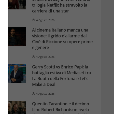
trilogia Netflix ha stravolto la
carriera di una star
4 Agosto 2026
Al cinema italiano manca una
visione: il grido d’allarme dal
Ciné di Riccione su opere prime
e genere
4 Agosto 2026
Gerry Scotti vs Enrico Papi: la
battaglia estiva di Mediaset tra
La Ruota della Fortuna e Let’s
Make a Deal
4 Agosto 2026
Quentin Tarantino e il decimo
film: Robert Richardson rivela