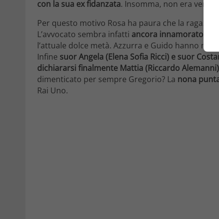
con la sua ex fidanzata
. Insomma, non era vero 
Per questo motivo Rosa ha paura che la ragazza po
L’avvocato sembra infatti
ancora innamorato dell
l’attuale dolce metà. Azzurra e Guido hanno modo 
Infine
suor Angela (Elena Sofia Ricci) e suor Costan
dichiararsi finalmente Mattia (Riccardo Alemanni)
dimenticato per sempre Gregorio? La
nona punt
Rai Uno.