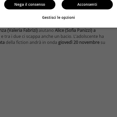
amore.
Nega il consenso
Acconsenti
ssa riavvicinarsi a Guido ed è proprio così.
Gestisci le opzioni
’ex
, ma è combattuto perché prova ancora affetto per
di stare vicini per aiutare Dario nella sua prima cotta.
za (Valeria Fabrizi)
aiutano
Alice (Sofia Panizzi) a
e tra i due ci scappa anche un bacio. L’adolscente ha
ata
della fiction andrà in onda
giovedì 20 novembre
su