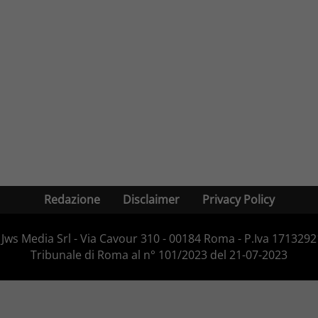
Redazione
Disclaimer
Privacy Policy
Jws Media Srl - Via Cavour 310 - 00184 Roma - P.Iva 171329210
Tribunale di Roma al n° 101/2023 del 21-07-2023