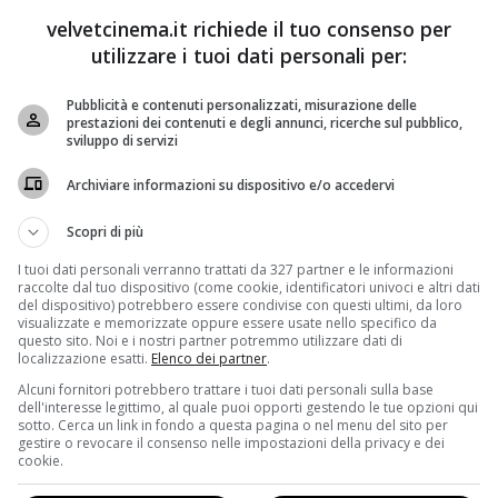
velvetcinema.it richiede il tuo consenso per
utilizzare i tuoi dati personali per:
Pubblicità e contenuti personalizzati, misurazione delle
prestazioni dei contenuti e degli annunci, ricerche sul pubblico,
sviluppo di servizi
Archiviare informazioni su dispositivo e/o accedervi
i Uno l’ottava puntata di
Che Dio ci aiuti 3
.
Guido (Lino
lasciati e stanno rispettivamente con
Rosa (Neva
Scopri di più
mmaso Ramenghi)
, figliastro di
Achille Gentileschi (Ivano
oino)
. Intanto
Nina (Laura Glavan)
è felice con
Gregorio
I tuoi dati personali verranno trattati da 327 partner e le informazioni
raccolte dal tuo dispositivo (come cookie, identificatori univoci e altri dati
 lei ha paura che possa dimenticarla.
del dispositivo) potrebbero essere condivise con questi ultimi, da loro
visualizzate e memorizzate oppure essere usate nello specifico da
questo sito. Noi e i nostri partner potremmo utilizzare dati di
localizzazione esatti.
Elenco dei partner
.
ncora superare la morte di
Emilio (Ludovico Fremont)
,
Alcuni fornitori potrebbero trattare i tuoi dati personali sulla base
mbiando ospedale. Conosce così
Carlos (Andrès Gil)
:
dell'interesse legittimo, al quale puoi opporti gestendo le tue opzioni qui
sotto. Cerca un link in fondo a questa pagina o nel menu del sito per
e a causa delle
situazioni sentimentali difficili.
Alla fine il
gestire o revocare il consenso nelle impostazioni della privacy e dei
argherita sarà davvero pronta a ricominciare una nuova
cookie.
rio, ma quando si pente scopre che lui
l’ha già sostituita