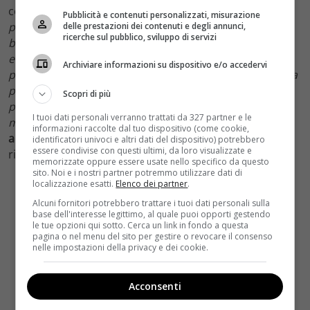
come nella migliore tradizione dei supereroi. “
Si può
Pubblicità e contenuti personalizzati, misurazione
pensare
– ha ironizzatoSalvatores –
che per stare nel
delle prestazioni dei contenuti e degli annunci,
ricerche sul pubblico, sviluppo di servizi
budget abbiamo optato per il superpotere più
economico: l’invisibilità. Ma la scelta narrativa è più
Archiviare informazioni su dispositivo e/o accedervi
profonda. Un adolescente spesso vorrebbe sparire, ma
più che il desiderio di diventare invisibile la sua è la
Scopri di più
paura di esserlo. Il senso di non appartenenza al
I tuoi dati personali verranno trattati da 327 partner e le
mondo è un superpotere che fa paura
“.
La parola
informazioni raccolte dal tuo dispositivo (come cookie,
adesso spetta agli spettatori
. Con la speranza che
identificatori univoci e altri dati del dispositivo) potrebbero
essere condivise con questi ultimi, da loro visualizzate e
rispondano nel modo più giusto…
memorizzate oppure essere usate nello specifico da questo
sito. Noi e i nostri partner potremmo utilizzare dati di
localizzazione esatti.
Elenco dei partner
.
Alcuni fornitori potrebbero trattare i tuoi dati personali sulla
base dell'interesse legittimo, al quale puoi opporti gestendo
le tue opzioni qui sotto. Cerca un link in fondo a questa
pagina o nel menu del sito per gestire o revocare il consenso
nelle impostazioni della privacy e dei cookie.
Acconsenti