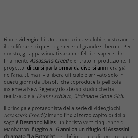
Film e videogiochi. Un binomio indissolubile, visto anche
il proliferare di questo genere sul grande schermo. Per
questo, gli appassionati saranno felici di sapere che
finalmente
Assassin’s Creed
è entrato in produzione. Il
progetto,
di cui si parla ormai da diversi anni
, era già
nell’aria, sì, ma il via libera ufficiale è arrivato solo in
questi giorni da Ubisoft, che coproduce la pellicola
insieme a New Regency (lo stesso studio che ha
realizzato già
12 anni schiavo
,
Birdman
e
Gone Girl
).
Il principale protagonista della serie di videogiochi
Assassin’s Creed
(almeno fino al terzo capitolo) della
saga
è Desmond Miles
, un barista venticinquenne di
Manhattan,
fuggito a 16 anni da un rifugio di Assassini
chiamato “La Fattoria”
perché incapace di comprendere