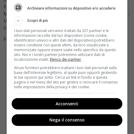
Fassbender nell’ultima versione cinematografica di
Archiviare informazioni su dispositivo e/o accedervi
Macbeth di prossima uscita) diretto dallo stesso Kurzel.
Un gruppo più che collaudato, dunque, in cerca di
Scopri di più
consacrazione.
I tuoi dati personali verranno trattati da 327 partner e le
informazioni raccolte dal tuo dispositivo (come cookie,
Foto by Facebook
identificatori univoci e altri dati del dispositivo) potrebbero
essere condivise con questi ultimi, da loro visualizzate e
memorizzate oppure essere usate nello specifico da questo
sito. Noi e i nostri partner potremmo utilizzare dati di
localizzazione esatti.
Elenco dei partner
.
Alcuni fornitori potrebbero trattare i tuoi dati personali sulla
base dell'interesse legittimo, al quale puoi opporti gestendo
le tue opzioni qui sotto. Cerca un link in fondo a questa
pagina o nel menu del sito per gestire o revocare il consenso
nelle impostazioni della privacy e dei cookie.
Acconsenti
Nega il consenso