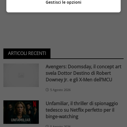
Gestisci le opzioni
ARTICOLI RECENTI
Avengers: Doomsday, il concept art
svela Dottor Destino di Robert
Downey Jr. e gli X-Men dell’MCU
5 Agosto 2026
Unfamiliar, il thriller di spionaggio
tedesco su Netflix perfetto per il
binge-watching
5 Agosto 2026