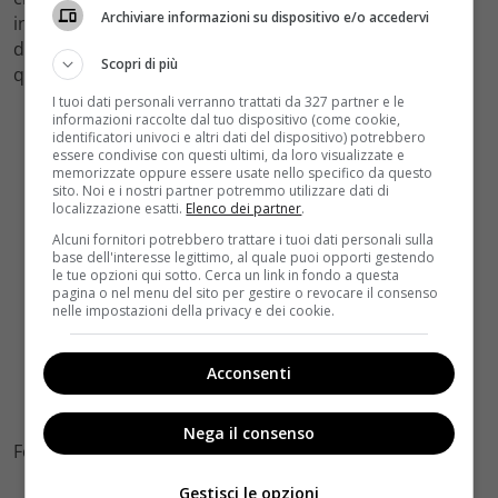
Archiviare informazioni su dispositivo e/o accedervi
incontrarlo per parlargli, vuole assolutamente avere
delle risposte da lui. Ma cosa sa Davide su Edoardo e
Scopri di più
quali sono gli altri segreti che nasconde?
I tuoi dati personali verranno trattati da 327 partner e le
informazioni raccolte dal tuo dispositivo (come cookie,
identificatori univoci e altri dati del dispositivo) potrebbero
essere condivise con questi ultimi, da loro visualizzate e
memorizzate oppure essere usate nello specifico da questo
sito. Noi e i nostri partner potremmo utilizzare dati di
localizzazione esatti.
Elenco dei partner
.
Alcuni fornitori potrebbero trattare i tuoi dati personali sulla
base dell'interesse legittimo, al quale puoi opporti gestendo
le tue opzioni qui sotto. Cerca un link in fondo a questa
pagina o nel menu del sito per gestire o revocare il consenso
nelle impostazioni della privacy e dei cookie.
Acconsenti
Nega il consenso
Foto Reti in Rete
Gestisci le opzioni