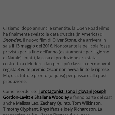
Ci siamo, dopo annunci e smentite, la Open Road Films
ha finalmente svelato la data d’uscita (in America) di
Snowden
, il nuovo film di
Oliver Stone
, che arriverà in
sala
il 13 maggio del 2016
. Nonostante la pellicola fosse
prevista per la fine dell’anno (esattamente per il giorno
di Natale), infatti, la casa di produzione era stata
costretta a deludere i fan per il più classico dei motivi:
il
regista 3 volte premio Oscar non aveva finito le riprese
.
Ma, ora, tutto è pronto (o quasi) per passare alla post
produzione.
Come ricorderete
i protagonisti sono i giovani Joseph
Gordon-Levitt e Shailene Woodley
e fanno parte del cast
anche
Melissa Leo, Zachary Quinto, Tom Wilkinson,
Timothy Olyphant, Rhys Ifans
e
Joely Richardson
. La
sceneggiatura è di Kieran Fitzgerald e si basa