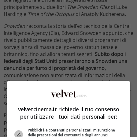
principalmente su due libri
The Snowden Files
di Luke
Harding e
Time of the Octopus
di Anatoly Kucherena.
Snowden
racconta la storia dell’ex tecnico della Central
Intelligence Agency (Cia), Edward Snowden appunto, che
rivelò pubblicamente dettagli di diversi programmi di
sorveglianza di massa del governo statunitense e
britannico, fino ad allora tenuti segreti.
Subito dopo i
federali degli Stati Uniti presentarono a Snowden una
denuncia per furto di proprietà del governo,
comunicazione non autorizzata di informazioni della
difesa nazionale e comunicazione volontaria di
informazioni segrete con una persona non autorizzata.
Oggi Edward Snowden ha lasciato l’America vive
serenamente in Russia.
velvetcinema.it richiede il tuo consenso
Proprio per questo il film molto atteso,
perché il suo
per utilizzare i tuoi dati personali per:
personaggio continua a dividere l’opinione pubblica:
per alcuni è un eroe, mentre per altri un traditore
.
Pubblicità e contenuti personalizzati, misurazione
delle prestazioni dei contenuti e degli annunci,
Quale taglio avrà dato il regista? Gli americani lo