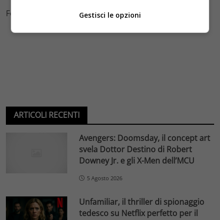
Foto by Facebook
Gestisci le opzioni
ARTICOLI RECENTI
Avengers: Doomsday, il concept art
svela Dottor Destino di Robert
Downey Jr. e gli X-Men dell’MCU
5 Agosto 2026
Unfamiliar, il thriller di spionaggio
tedesco su Netflix perfetto per il