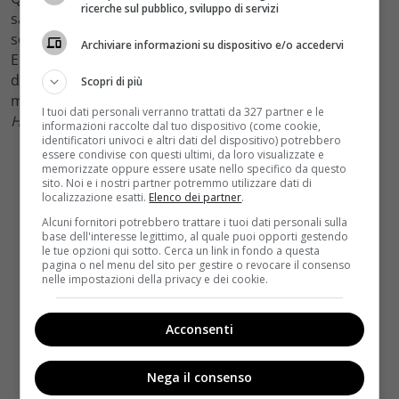
ricerche sul pubblico, sviluppo di servizi
sapranno a maggio, quindi, mentre è ancora
sconosciuta, invece, la data prevista per il rilascio in
Archiviare informazioni su dispositivo e/o accedervi
Europa, anche se c’è chi ipotizza che non sarà molto
distante, probabilmente dopo il Festival di Cannes, una
Scopri di più
manifestazione molto cara Oliver Stone, come scrive
I tuoi dati personali verranno trattati da 327 partner e le
Hollywood Reporter
. Speriamo sia vero.
informazioni raccolte dal tuo dispositivo (come cookie,
identificatori univoci e altri dati del dispositivo) potrebbero
essere condivise con questi ultimi, da loro visualizzate e
memorizzate oppure essere usate nello specifico da questo
sito. Noi e i nostri partner potremmo utilizzare dati di
localizzazione esatti.
Elenco dei partner
.
Alcuni fornitori potrebbero trattare i tuoi dati personali sulla
base dell'interesse legittimo, al quale puoi opporti gestendo
le tue opzioni qui sotto. Cerca un link in fondo a questa
pagina o nel menu del sito per gestire o revocare il consenso
nelle impostazioni della privacy e dei cookie.
Acconsenti
Nega il consenso