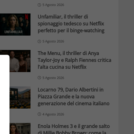
5 Agosto 2026
Unfamiliar, il thriller di
spionaggio tedesco su Netflix
perfetto per il binge-watching
5 Agosto 2026
The Menu, il thriller di Anya
Taylor-Joy e Ralph Fiennes critica
l’alta cucina su Netflix
5 Agosto 2026
Locarno 79, Dario Albertini in
Piazza Grande e la nuova
generazione del cinema italiano
4 Agosto 2026
Enola Holmes 3 e il grande salto
di Millie Bobby Brown: come la