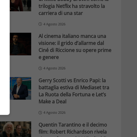
trilogia Netflix ha stravolto la
carriera di una star
4 Agosto 2026
Al cinema italiano manca una
visione: il grido d’allarme dal
Ciné di Riccione su opere prime
e genere
4 Agosto 2026
Gerry Scotti vs Enrico Papi: la
battaglia estiva di Mediaset tra
La Ruota della Fortuna e Let’s
Make a Deal
4 Agosto 2026
Quentin Tarantino e il decimo
film: Robert Richardson rivela