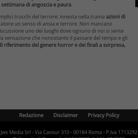
 settimana di angoscia e
paura
.
emplici trucchi del terrore; innesta nella trama
azioni di
ttatore un senso di ansia e terrore. Non mancano
 discussione uno dei luoghi dove ognuno di noi si sente
ha la sensazione che nonostante il passare del tempo e gli
 riferimento del genere horror e dei finali a sorpresa,
Redazione
Disclaimer
Privacy Policy
Jws Media Srl - Via Cavour 310 - 00184 Roma - P.Iva 171329210