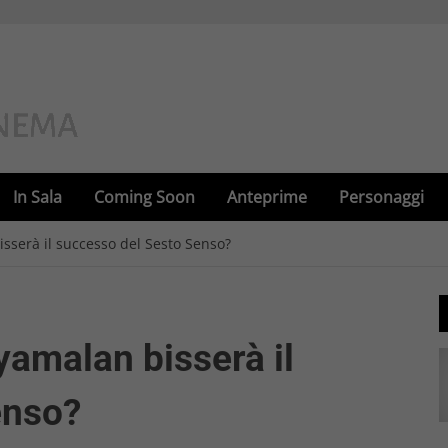
In Sala
Coming Soon
Anteprime
Personaggi
isserà il successo del Sesto Senso?
yamalan bisserà il
enso?