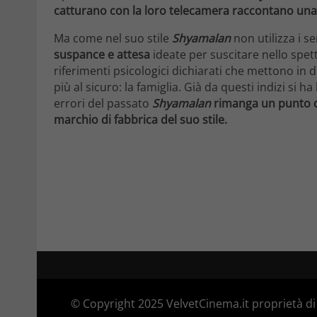
catturano con la loro telecamera raccontano una
Ma come nel suo stile
Shyamalan
non utilizza i s
suspance e attesa
ideate per suscitare nello spe
riferimenti psicologici dichiarati che mettono in
più al sicuro: la famiglia. Già da questi indizi si 
errori del passato
Shyamalan
rimanga un punto di
marchio di fabbrica del suo stile.
© Copyright 2025 VelvetCinema.it proprietà di 