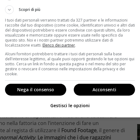
Scopri di più
I tuoi dati personali verranno trattati da 327 partner e le informazioni
raccolte dal tuo dispositivo (come cookie, identificatori univoci e altri dati
del dispositivo) potrebbero essere condivise con questi ultimi, da loro
visualizzate e memorizzate oppure essere usate nello specifico da
questo sito. Noi e i nostri partner potremmo utilizzare dati di
localizzazione esatti.
Elenco dei partner
.
e Visit
, il nuovo
horror
di
M.Night Shyamalan
. Era il
Alcuni fornitori potrebbero trattare i tuoi dati personali sulla base
dell'interesse legittimo, al quale puoi opporti gestendo le tue opzioni qui
a sorprese e terrorizzò il pubblico delle sale
sotto. Cerca un link in fondo a questa pagina o nel menu del sito per
rie di film poco convincenti
torna con
The Visit
e
gestire o revocare il consenso nelle impostazioni della privacy e dei
cookie.
anquilli. Protagonisti due bambini,
Becca
e
Tyler
, alle
 in crociera con il nuovo fidanzato i due ragazzini si
della Pennsylvania. Sembra un vero e proprio spasso,
Nega il consenso
Acconsenti
llo che vogliono,
c’è una sola regola che devono
1.30.
Gestisci le opzioni
tenzione di rispettarla.
Armati di una telecamera
o nella fattoria con l’intenzione di fare un
l regista di utilizzare il
Found Footage
, il genere di
normal Activity
.
Le immagini che i due ragazzini