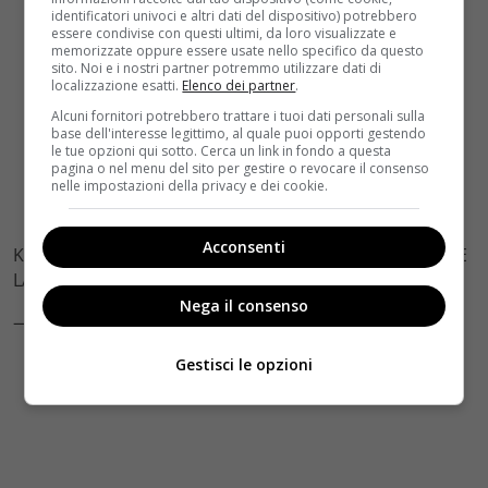
identificatori univoci e altri dati del dispositivo) potrebbero
essere condivise con questi ultimi, da loro visualizzate e
memorizzate oppure essere usate nello specifico da questo
sito. Noi e i nostri partner potremmo utilizzare dati di
localizzazione esatti.
Elenco dei partner
.
Alcuni fornitori potrebbero trattare i tuoi dati personali sulla
base dell'interesse legittimo, al quale puoi opporti gestendo
le tue opzioni qui sotto. Cerca un link in fondo a questa
pagina o nel menu del sito per gestire o revocare il consenso
nelle impostazioni della privacy e dei cookie.
Acconsenti
Kit Harington senza barba…. MELISANDRE FAI TORNARE
LA BARBA GRAZIE
Nega il consenso
— Alessia (@iwannnabeyours)
2 giugno 2016
Gestisci le opzioni