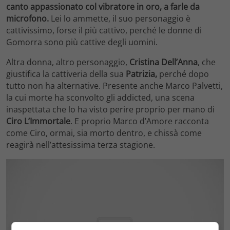
canto appassionato col vibratore in oro, a farle da
microfono.
Lei lo ammette, il suo personaggio è
cattivissimo, forse il più cattivo, perché le donne di
Gomorra sono più cattive degli uomini.
Altra donna, altro personaggio,
Cristina Dell’Anna
, che
giustifica la cattiveria della sua
Patrizia,
perché dopo
tutto non ha alternative. Presente anche Marco Palvetti,
la cui morte ha sconvolto gli addicted, una scena
inaspettata che lo ha visto perire proprio per mano di
Ciro L’Immortale
. E proprio Marco d’Amore racconta
come Ciro, ormai, sia morto dentro, e chissà come
reagirà nell’attesissima terza stagione.