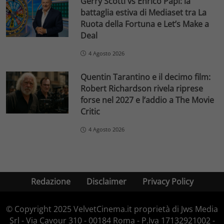
Gerry Scotti vs Enrico Papi: la
battaglia estiva di Mediaset tra La
Ruota della Fortuna e Let’s Make a
Deal
4 Agosto 2026
Quentin Tarantino e il decimo film:
Robert Richardson rivela riprese
forse nel 2027 e l’addio a The Movie
Critic
4 Agosto 2026
Redazione
Disclaimer
Privacy Policy
© Copyright 2025 VelvetCinema.it proprietà di Jws Media
Srl - Via Cavour 310 - 00184 Roma - P.Iva 17132921002 -