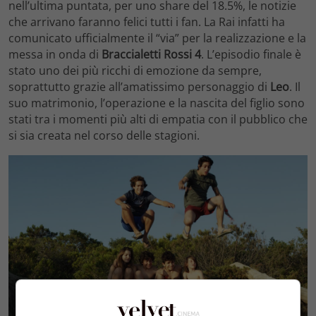
nell’ultima puntata, per uno share del 18.5%, le notizie
che arrivano faranno felici tutti i fan. La Rai infatti ha
comunicato ufficialmente il “via” per la realizzazione e la
messa in onda di
Braccialetti Rossi 4
. L’episodio finale è
stato uno dei più ricchi di emozione da sempre,
soprattutto grazie all’amatissimo personaggio di
Leo
. Il
suo matrimonio, l’operazione e la nascita del figlio sono
stati tra i momenti più alti di empatia con il pubblico che
si sia creata nel corso delle stagioni.