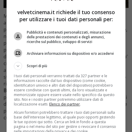
velvetcinema.it richiede il tuo consenso
Ma ad ogni fine corrisponde sempre un nuovo inizio,
per utilizzare i tuoi dati personali per:
almeno così in teoria dovrebbe essere. Se l’affezionato
pubblico avrà la possibilità di vedere la quarta stagione,
Pubblicità e contenuti personalizzati, misurazione
non si ha però la certezza della presenza dei due attori
delle prestazioni dei contenuti e degli annunci,
ricerche sul pubblico, sviluppo di servizi
principali. Forse non vedremo
Cris
:
Aurora Ruffino
,
proprio durante la messa in onda della puntata del 1
Archiviare informazioni su dispositivo e/o accedervi
dicembre 2016 ha scritto un messaggio sui social un po’
criptico nel quale ringrazia i fan per averli seguiti ed
Scopri di più
amati, ma non fa nessun riferimento alla prossima
I tuoi dati personali verranno trattati da 327 partner e le
stagione. Prudenza o aria di cambiamento? Per quanto
informazioni raccolte dal tuo dispositivo (come cookie,
riguarda
Leo
ne sappiamo ancora meno.
Carmine
identificatori univoci e altri dati del dispositivo) potrebbero
Bruschini
infatti non ha espresso nessun messaggio
essere condivise con questi ultimi, da loro visualizzate e
memorizzate oppure essere usate nello specifico da questo
pubblico verso i fan. Sono in corso le trattative oppure i
sito. Noi e i nostri partner potremmo utilizzare dati di
due attori hanno deciso di affrontare nuove esperienze
localizzazione esatti.
Elenco dei partner
.
per non rimanere troppo “incollati” ai personaggi per
Alcuni fornitori potrebbero trattare i tuoi dati personali sulla
cui sono diventati famosi ?
base dell'interesse legittimo, al quale puoi opporti gestendo
le tue opzioni qui sotto. Cerca un link in fondo a questa
pagina o nel menu del sito per gestire o revocare il consenso
nelle impostazioni della privacy e dei cookie.