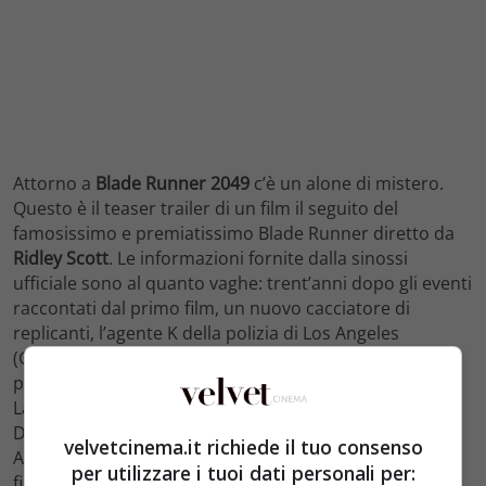
Attorno a
Blade Runner 2049
c’è un alone di mistero.
Questo è il teaser trailer di un film il seguito del
famosissimo e premiatissimo Blade Runner diretto da
Ridley Scott
. Le informazioni fornite dalla sinossi
ufficiale sono al quanto vaghe: trent’anni dopo gli eventi
raccontati dal primo film, un nuovo cacciatore di
replicanti, l’agente K della polizia di Los Angeles
(Gosling) scopre un segreto sepolto da tempo che ha il
potenziare il caos in quello che è rimasto della società.
La scoperta di K lo spinge verso la ricerca di Rick
Deckart, un ex “blade runner” della polizia di Los
velvetcinema.it richiede il tuo consenso
Angeles sparito nel nulla da 30 anni. Sappiamo che il
per utilizzare i tuoi dati personali per:
film sarà diretto
Denis Villeneuve
, e che nel cast ci