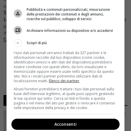
saranno
Ryan Gosling, Harrison Ford, Ana de Armas,
Pubblicità e contenuti personalizzati, misurazione
Sylvia Hoeks, Robin Wright, Mackenzie Davis, Carla Juri,
delle prestazioni dei contenuti e degli annunci,
Lennie James, Dave Bautista e Jared Leto.
L’unica notizia
ricerche sul pubblico, sviluppo di servizi
pervenutaci dal set è quella del famoso pugno di
Archiviare informazioni su dispositivo e/o accedervi
iniziazione dato da Harrison Ford a Ryan Gosling (
qui
l’articolo completo
).
Scopri di più
I tuoi dati personali verranno trattati da 327 partner e le
informazioni raccolte dal tuo dispositivo (come cookie,
identificatori univoci e altri dati del dispositivo) potrebbero
essere condivise con questi ultimi, da loro visualizzate e
memorizzate oppure essere usate nello specifico da questo
sito. Noi e i nostri partner potremmo utilizzare dati di
localizzazione esatti.
Elenco dei partner
.
Alcuni fornitori potrebbero trattare i tuoi dati personali sulla
base dell'interesse legittimo, al quale puoi opporti gestendo
le tue opzioni qui sotto. Cerca un link in fondo a questa
ARTICOLI RECENTI
pagina o nel menu del sito per gestire o revocare il consenso
nelle impostazioni della privacy e dei cookie.
Avengers: Doomsday, il concept art
svela Dottor Destino di Robert
Acconsenti
Downey Jr. e gli X-Men dell’MCU