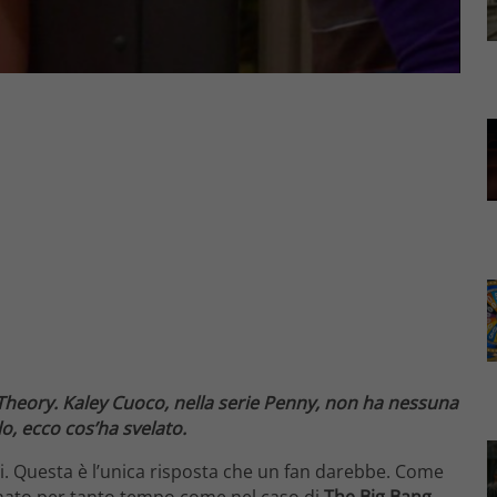
 Theory. Kaley Cuoco, nella serie Penny, non ha nessuna
lo, ecco cos’ha svelato.
. Questa è l’unica risposta che un fan darebbe. Come
gnato per tanto tempo come nel caso di
The Big Bang