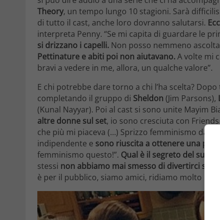
Theory
, un tempo lungo 10 stagioni. Sarà difficil
di tutto il cast, anche loro dovranno salutarsi.
Ecc
interpreta Penny. “Se mi capita di guardare le pri
si drizzano i capelli.
Non posso nemmeno ascoltare 
Pettinature e abiti poi non aiutavano.
A volte mi 
bravi a vedere in me, allora, un qualche valore”.
E chi potrebbe dare torno a chi l’ha scelta? Dopo t
completando il gruppo di
Sheldon
(Jim Parsons),
(Kunal Nayyar). Poi al cast si sono unite Mayim Bi
altre donne sul set
, io sono cresciuta con Friends
che più mi piaceva (…) Sprizzo femminismo da tut
indipendente e
sono riuscita a ottenere una paga 
femminismo questo!”.
Qual è il segreto del succ
stessi
non abbiamo mai smesso di divertirci sul s
è per il pubblico, siamo amici, ridiamo molto ins