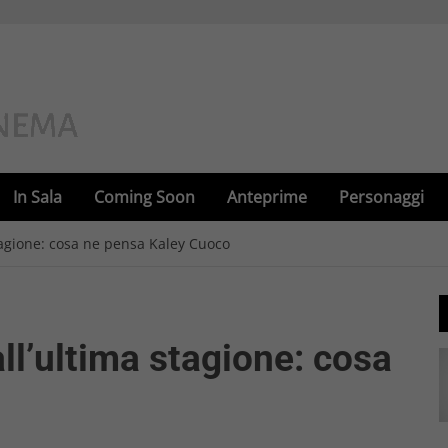
In Sala
Coming Soon
Anteprime
Personaggi
tagione: cosa ne pensa Kaley Cuoco
ll’ultima stagione: cosa