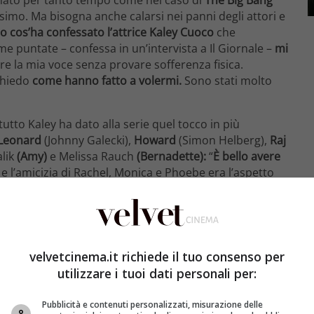
issimo. Ma bisogna anche calarsi nei panni degli attori e
o cos’ha confessato l’attrice Kaley Cuoco
che
me puntate – confessa in un’intervista a Il Giornale –
mi
la mia voce senza provare sofferenza fisica.
chiedo
come hanno fatto a volermi.
Sono stati molto
utto Kaley ha dato alla serie quel tocco in più
Leonard
(Johnny Galecki),
Howard
(Simon Helberg),
Raj
alik
(Amy)
e Melissa Rauch
(Bernadette):
“
È bello avere
 e l’amicizia di Rachel, Monica e Phoebe era l’aspetto
ti i pori. Ho una casa per conto mio, sono molto
uguale a quella dei miei colleghi maschi,
se non è
esso di The Big Bang Theory?
“
Consiste nel fatto che noi
et.
Questa serie è divertente per noi almeno quanto lo
ieme
“.
velvetcinema.it richiede il tuo consenso per
utilizzare i tuoi dati personali per:
Pubblicità e contenuti personalizzati, misurazione delle