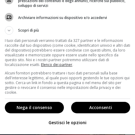
prestazioni dei contenuti e degli annunci, ricerche sul pubblico,
sviluppo di servizi
Archiviare informazioni su dispositivo e/o accedervi
Scopri di più
I tuoi dati personali verranno trattati da 327 partner e le informazioni
raccolte dal tuo dispositivo (come cookie, identificatori univoci e altri dati
del dispositivo) potrebbero essere condivise con questi ultimi, da loro
visualizzate e memorizzate oppure essere usate nello specifico da
questo sito. Noi e i nostri partner potremmo utilizzare dati di
localizzazione esatti.
Elenco dei partner
.
Alcuni fornitori potrebbero trattare i tuoi dati personali sulla base
dell'interesse legittimo, al quale puoi opporti gestendo le tue opzioni qui
sotto. Cerca un link in fondo a questa pagina o nel menu del sito per
gestire o revocare il consenso nelle impostazioni della privacy e dei
cookie.
Nega il consenso
Acconsenti
Gestisci le opzioni