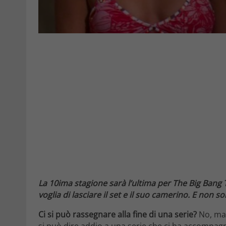
La 10ima stagione sarà l’ultima per The Big Bang
voglia di lasciare il set e il suo camerino. E non so
Ci si può rassegnare alla fine di una serie?
No, mai
si può dire addio a una serie che ci ha accompa