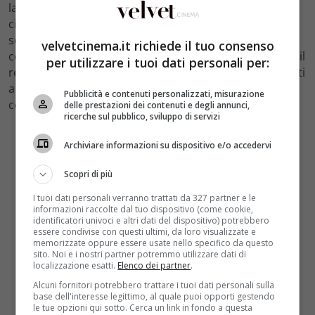
la regia di Nanni Loy. Anche se si fa conoscere sia al
cinema che in televisione gli anni ’90 lo legano
soprattutto a contesti dialettali in commedie tipiche
velvetcinema.it richiede il tuo consenso
come nel personaggio di Don Raffaele in
Anni ’50
. Sarà il
per utilizzare i tuoi dati personali per:
regista Pier Francesco Pingitore a valorizzare le sue doti
artistiche offrendogli nuovi ruoli di un certo spessore
Pubblicità e contenuti personalizzati, misurazione
come del
Papa Alessandro VI
.
delle prestazioni dei contenuti e degli annunci,
ricerche sul pubblico, sviluppo di servizi
Archiviare informazioni su dispositivo e/o accedervi
Scopri di più
I tuoi dati personali verranno trattati da 327 partner e le
informazioni raccolte dal tuo dispositivo (come cookie,
identificatori univoci e altri dati del dispositivo) potrebbero
essere condivise con questi ultimi, da loro visualizzate e
memorizzate oppure essere usate nello specifico da questo
sito. Noi e i nostri partner potremmo utilizzare dati di
localizzazione esatti.
Elenco dei partner
.
Alcuni fornitori potrebbero trattare i tuoi dati personali sulla
base dell'interesse legittimo, al quale puoi opporti gestendo
le tue opzioni qui sotto. Cerca un link in fondo a questa