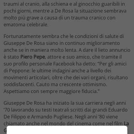
traumi al cranio, alla schiena e al ginocchio guaribili in
pochi giorni, mentre a De Rosa la situazione sembrava
molto più grave a causa di un trauma cranico con
ematoma celebrale.
Fortunatamente sembra che le condizioni di salute di
Giuseppe De Rosa siano in continuo miglioramento
anche se in maniera molto lenta. A dare il lieto annuncio
è stato
Piero Pepe
, attore e suo amico, che tramite il
suo profilo personale Facebook ha detto: “Per gli amici
di Peppone: le ultime indagini anche a livello dei
movimenti articolari, oltre che dei vari organi, risultano
soddisfacenti. Cauto ma crescente ottimismo.
Aspettiamo con sempre maggiore fiducia.”
Giuseppe De Rosa ha iniziato la sua carriera negli anni
’70 lavorando su testi teatrali scritti dai grandi Eduardo
De Filippo e Armando Pugliese. Negli anni ’80 viene
chiamato anche nel mondo del cinema come nel film
La
Gatta da Pelare
di Pippo Franco e
Mi manda Picone
per