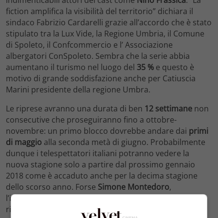
indimenticabili attori del cast come
Nino Frassica
. “La
fiction amplifica la visibilità del territorio” dichiara il
sindaco Fabrizio Cardarelli grazie all’accordo che è stato
stipulato tra la Lux Vide, la Regione Umbria, il Comune
di Spoleto, il Confcommercio e l’ Associazione
albergatori ConSpoleto. Sembra che la serie abbia
aumentano il turismo nel luogo del
35 %
e questo è
motivo di grande soddisfazione anche per Catiuscia
Marini presidente della regione Umbra.
Le riprese avranno una durata di ben
12 settimane
non
consecutive che proseguiranno fino a ottobre-
novembre: un primo blocco dovrebbe andare dai
primi
di maggio
alla seconda metà di giugno. Probabilmente
dunque i telespettatori italiani potranno vedere la
nuova stagione solo a partire dal prossimo gennaio
2018 come è accaduto anche per la decima stagione
dello scorso anno. Forse
Simone Montedoro
,
l’interprete del capitano
Giulio Tommasi
non farà
ritorno nei nuovi episodi visto che dalle anticipazioni si