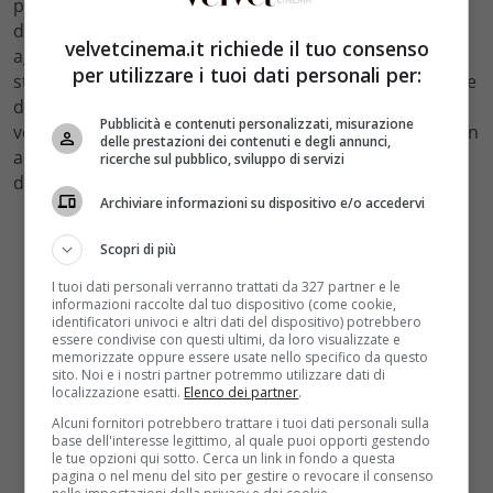
può dedurre che il nuovo capitano sarà in realtà una
donna. La serie ha sempre avuto un ottimo successo
velvetcinema.it richiede il tuo consenso
aggiudicandosi il primo posto nel corso delle varie
per utilizzare i tuoi dati personali per:
stagioni: nel 2004 è riuscita a sconfiggere anche il serale
del reality show Grande Fratello. Il format è stato
Pubblicità e contenuti personalizzati, misurazione
venduto per il
mercato russo
, dove è stato realizzato un
delle prestazioni dei contenuti e degli annunci,
adattamento in cui il presbitero è un rappresentante
ricerche sul pubblico, sviluppo di servizi
della chiesa ortodossa.
Archiviare informazioni su dispositivo e/o accedervi
Scopri di più
I tuoi dati personali verranno trattati da 327 partner e le
informazioni raccolte dal tuo dispositivo (come cookie,
identificatori univoci e altri dati del dispositivo) potrebbero
essere condivise con questi ultimi, da loro visualizzate e
memorizzate oppure essere usate nello specifico da questo
sito. Noi e i nostri partner potremmo utilizzare dati di
localizzazione esatti.
Elenco dei partner
.
Alcuni fornitori potrebbero trattare i tuoi dati personali sulla
base dell'interesse legittimo, al quale puoi opporti gestendo
le tue opzioni qui sotto. Cerca un link in fondo a questa
pagina o nel menu del sito per gestire o revocare il consenso