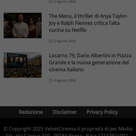
5 Agosto 2026
The Menu, il thriller di Anya Taylor-
Joy e Ralph Fiennes critica l’alta
cucina su Netflix
5 Agosto 2026
Locarno 79, Dario Albertini in Piazza
Grande e la nuova generazione del
cinema italiano
4 Agosto 2026
Redazione
Disclaimer
Privacy Policy
© Copyright 2025 VelvetCinema.it proprietà di Jws Media
Srl - Via Cavour 310 - 00184 Roma - P.Iva 17132921002 -