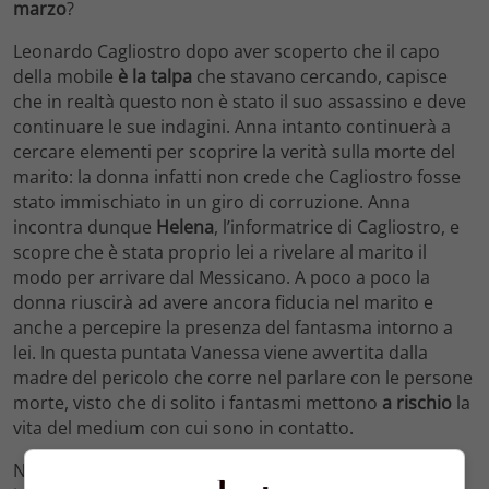
marzo
?
Leonardo Cagliostro dopo aver scoperto che il capo
della mobile
è la talpa
che stavano cercando, capisce
che in realtà questo non è stato il suo assassino e deve
continuare le sue indagini. Anna intanto continuerà a
cercare elementi per scoprire la verità sulla morte del
marito: la donna infatti non crede che Cagliostro fosse
stato immischiato in un giro di corruzione. Anna
incontra dunque
Helena
, l’informatrice di Cagliostro, e
scopre che è stata proprio lei a rivelare al marito il
modo per arrivare dal Messicano. A poco a poco la
donna riuscirà ad avere ancora fiducia nel marito e
anche a percepire la presenza del fantasma intorno a
lei. In questa puntata Vanessa viene avvertita dalla
madre del pericolo che corre nel parlare con le persone
morte, visto che di solito i fantasmi mettono
a rischio
la
vita del medium con cui sono in contatto.
Nel
secondo episodio
della serata Anna continua le