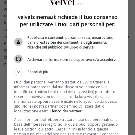
indagini sulla morte di Ambra, una ragazza che è stata
vittima di una
nuova droga
che sta circolando a Triste:
Vanessa l’aiuterà moltissimo in questa inchiesta
velvetcinema.it richiede il tuo consenso
fornendo in segreto degli elementi importanti. Anna
per utilizzare i tuoi dati personali per:
comincerà ad usare dei metodi non regolari proprio
come faceva il marito e questo le causerà problemi con
Pubblicità e contenuti personalizzati, misurazione
delle prestazioni dei contenuti e degli annunci,
Piras, suo superiore innamorato di lei.Vanessa si sente
ricerche sul pubblico, sviluppo di servizi
sfruttata dal poliziotto per raggiungere i suoi scopi e
lasciata da Filip ritorna dal suo ex Raffaele il quale
Archiviare informazioni su dispositivo e/o accedervi
nasconde però un
terribile segreto
.
Scopri di più
I tuoi dati personali verranno trattati da 327 partner e le
informazioni raccolte dal tuo dispositivo (come cookie,
identificatori univoci e altri dati del dispositivo) potrebbero
essere condivise con questi ultimi, da loro visualizzate e
memorizzate oppure essere usate nello specifico da questo
sito. Noi e i nostri partner potremmo utilizzare dati di
localizzazione esatti.
Elenco dei partner
.
Alcuni fornitori potrebbero trattare i tuoi dati personali sulla
base dell'interesse legittimo, al quale puoi opporti gestendo
le tue opzioni qui sotto. Cerca un link in fondo a questa
pagina o nel menu del sito per gestire o revocare il consenso