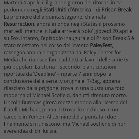
Martedì 4 aprile è il grande giorno del ritorno in tv –
perlomeno negli
Stati Uniti d’America
– di
Prison Break
.
La premiere della quinta stagione, chiamata
Resurrection
, andrà in onda negli States il prossimo
martedì, mentre in
Italia
arriverà ‘solo’ giovedì 20 aprile
su Fox. Intanto, l’episodio inaugurale di Prison Break 5 è
stato mostrato nel corso dell’evento
PaleyFest
,
rassegna annuale organizzata dal Paley Center for
Media che riunisce fan e addetti ai lavori delle serie tv
più popolari. La storia – secondo le anticipazioni
riportate da ‘Deadline’ – riparte 7 anni dopo la
conclusione della serie tv originale: T-Bag, appena
rilasciato dalla prigione, trova in una busta una foto
moderna di Michael Scofield, da tutti ritenuto morto.
Lincoln Burrows girerà mezzo mondo alla ricerca del
fratello Michael, prima di trovarlo rinchiuso in un
carcere in Yemen. Al termine della puntata i due
finalmente si riuniscono, ma Michael sostiene di non
avere idea di chi lui sia.