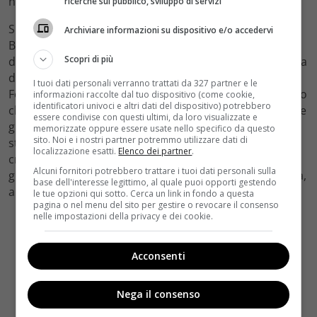
nove episodi è qualcuno completamente diverso”.
ricerche sul pubblico, sviluppo di servizi
Sulla possibilità di vedere una
Stagione 6
di Prison
Archiviare informazioni su dispositivo e/o accedervi
Break, Scheuring ha dichiarato: “Penso che sia una
Scopri di più
domanda per il 5 Aprile (il giorno dopo la messa in onda
del primo episodio negli USA, n.d.r.). Tutto dipende da
I tuoi dati personali verranno trattati da 327 partner e le
Fox in definitiva: una nuova stagione non ci sarà a meno
informazioni raccolte dal tuo dispositivo (come cookie,
identificatori univoci e altri dati del dispositivo) potrebbero
che non rientri nei loro interessi. Da parte nostra, come
essere condivise con questi ultimi, da loro visualizzate e
gruppo, dobbiamo sapere di stare sviluppando una
memorizzate oppure essere usate nello specifico da questo
sito. Noi e i nostri partner potremmo utilizzare dati di
storia che sia degna di essere raccontata. L’integrità
localizzazione esatti.
Elenco dei partner
.
creativa è estremamente importante. Se dovessimo
Alcuni fornitori potrebbero trattare i tuoi dati personali sulla
giungere ad una storia per cui ne valga davvero la pena,
base dell'interesse legittimo, al quale puoi opporti gestendo
allora sarà possibile”.
le tue opzioni qui sotto. Cerca un link in fondo a questa
pagina o nel menu del sito per gestire o revocare il consenso
nelle impostazioni della privacy e dei cookie.
Acconsenti
Nega il consenso