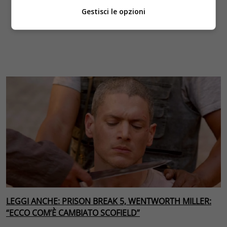
Gestisci le opzioni
LEGGI ANCHE: PRISON BREAK 5, WENTWORTH MILLER:
“ECCO COM’È CAMBIATO SCOFIELD”