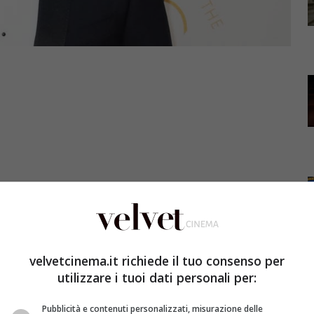
n Spiderman: Homecoming, potrebbe entrare a far
velvetcinema.it richiede il tuo consenso per
Tim Burton Dumbo.
utilizzare i tuoi dati personali per:
 già messo in cantiere una nuova versione in “carne ed
Pubblicità e contenuti personalizzati, misurazione delle
ta della pellicola – la cui data d’uscita ancora non è