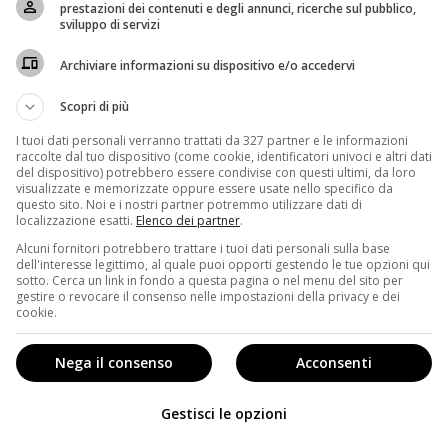
prestazioni dei contenuti e degli annunci, ricerche sul pubblico,
per quanto riguarda il cast molti attori sono in questo
sviluppo di servizi
Archiviare informazioni su dispositivo e/o accedervi
al lungometraggio, infatti, spiccano
Danny De Vito
,
ambientato il film,
Eva Green
, che è in lizza per il ruolo
Scopri di più
 dei bambini che faranno amicizia col cucciolo di
I tuoi dati personali verranno trattati da 327 partner e le informazioni
trattando per il ruolo del villain, ovvero il personaggio
raccolte dal tuo dispositivo (come cookie, identificatori univoci e altri dati
del dispositivo) potrebbero essere condivise con questi ultimi, da loro
visualizzate e memorizzate oppure essere usate nello specifico da
questo sito. Noi e i nostri partner potremmo utilizzare dati di
o già lavorato con Burton. In particolare, Eva Green è
localizzazione esatti.
Elenco dei partner
.
a arrivata nei cinema italiani alla fine del 2016 –
Miss
Alcuni fornitori potrebbero trattare i tuoi dati personali sulla base
mprimaria del gotico
Dark Shadows
mentre Keaton ha
dell'interesse legittimo, al quale puoi opporti gestendo le tue opzioni qui
sotto. Cerca un link in fondo a questa pagina o nel menu del sito per
monimo cult del 1988 che gli indimenticabili cinecomic
gestire o revocare il consenso nelle impostazioni della privacy e dei
 e
Batman – Il Ritorno
(1992).
cookie.
Nega il consenso
Acconsenti
Gestisci le opzioni