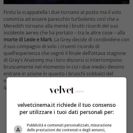
Finita la scappatella i due tornano al posto ma il volo
comincia ad essere parecchio turbolento così che a
Meredith tornano alla mente i brutti ricordi del suo
incidente aereo che ha portato – tra le altre cose – alla
morte di Lexie e Mark
. La Grey decide di condividere con
il suo compagno di volo i cruenti ricordo di
quell’esperienza che segnò il finale dell’ottava stagione
di Grey’s Anatomy ma i loro discorsi si interrompono
bruscamente nel momento in cui i due medici devono
entrare in azione in quanto i bruschi sobbalzi del
velivolo hanno ferito molti dei passeggeri, alcuni dei
quali sembrano particolarmente gravi.
velvetcinema.it richiede il tuo consenso
per utilizzare i tuoi dati personali per:
Pubblicità e contenuti personalizzati, misurazione
delle prestazioni dei contenuti e degli annunci,