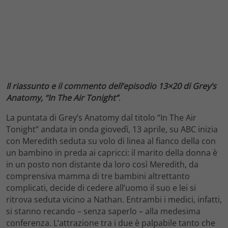
Il riassunto e il commento dell’episodio 13×20 di Grey’s
Anatomy, “In The Air Tonight”
.
La puntata di Grey’s Anatomy dal titolo “In The Air
Tonight” andata in onda giovedì, 13 aprile, su ABC inizia
con Meredith seduta su volo di linea al fianco della con
un bambino in preda ai capricci: il marito della donna è
in un posto non distante da loro così Meredith, da
comprensiva mamma di tre bambini altrettanto
complicati, decide di cedere all’uomo il suo e lei si
ritrova seduta vicino a Nathan. Entrambi i medici, infatti,
si stanno recando – senza saperlo – alla medesima
conferenza. L’attrazione tra i due è palpabile tanto che