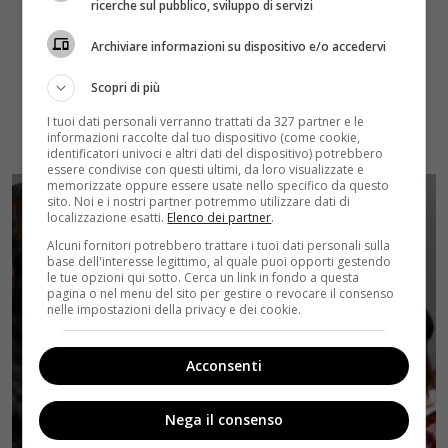
ricerche sul pubblico, sviluppo di servizi
Archiviare informazioni su dispositivo e/o accedervi
Scopri di più
I tuoi dati personali verranno trattati da 327 partner e le
informazioni raccolte dal tuo dispositivo (come cookie,
identificatori univoci e altri dati del dispositivo) potrebbero
essere condivise con questi ultimi, da loro visualizzate e
memorizzate oppure essere usate nello specifico da questo
sito. Noi e i nostri partner potremmo utilizzare dati di
localizzazione esatti.
Elenco dei partner
.
Alcuni fornitori potrebbero trattare i tuoi dati personali sulla
base dell'interesse legittimo, al quale puoi opporti gestendo
le tue opzioni qui sotto. Cerca un link in fondo a questa
pagina o nel menu del sito per gestire o revocare il consenso
nelle impostazioni della privacy e dei cookie.
Acconsenti
Nega il consenso