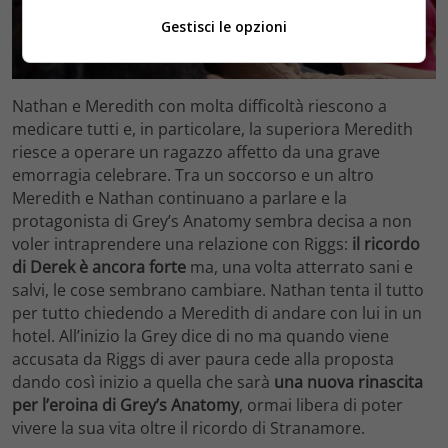
Gestisci le opzioni
Nathan e Meredith con molta difficoltà riescono a
medicare tutti e, in particolare, la superiora Meredith
riesce a operare un ragazzo affetto da una grave
emorragia celebrare. Tra un soccorso e un altro
Meredith e Nathan continuano a parlare e la
protagonista di Grey’s Anatomy sembra decisa a non
voler intraprendere una relazione con Riggs:
il ricordo
di Derek è ancora forte
ma, una volta atterrato sani e
salvi, le cose sembrano cambiare. Nathan tenta il tutto
per tutto chiedendo a Meredith di andare con lui in un
hotel. All’inizio la Grey dice di no ma quando viene
accusata da Riggs di aver paura cede alla proposta
dando così inizio a quella che sarà
una nuova rinascita
per l’eroina di Grey’s Anatomy
, ormai libera di poter
vivere la sua vita oltre il ricordo di Stranamore.