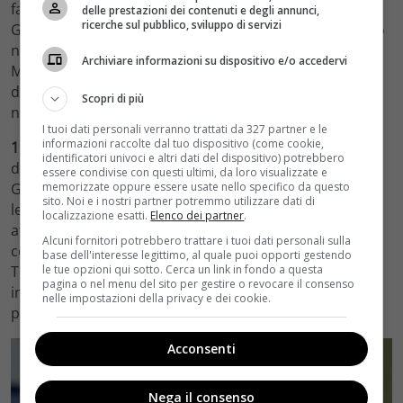
far scoprire tutto a Ferri… Mentre cresce l’empatia di
delle prestazioni dei contenuti e degli annunci,
ricerche sul pubblico, sviluppo di servizi
Giulia nei riguardi di Denis, Niko e Ugo si cimenteranno
nell’improbo ruolo di pubblicitari. Teresa cercherà in
Archiviare informazioni su dispositivo e/o accedervi
Michele l’aiuto necessario per alleggerire lo stato
d’animo della figlia e garantire la buona riuscita del
Scopri di più
nuovo romanzo.
I tuoi dati personali verranno trattati da 327 partner e le
informazioni raccolte dal tuo dispositivo (come cookie,
19 maggio.
Dopo aver trascorso una piacevole serata
identificatori univoci e altri dati del dispositivo) potrebbero
da Renato e Nadia, Angela si recherà in carcere con
essere condivise con questi ultimi, da loro visualizzate e
memorizzate oppure essere usate nello specifico da questo
Giulia il giorno seguente per inaugurare il progetto di
sito. Noi e i nostri partner potremmo utilizzare dati di
lettura dedicato ai detenuti… Ma una “sorpresa” è lì ad
localizzazione esatti.
Elenco dei partner
.
attenderla. Ferri segue Marina per scoprire sua moglie
Alcuni fornitori potrebbero trattare i tuoi dati personali sulla
cosa nasconde… Michele resterà colpito dalle parole di
base dell'interesse legittimo, al quale puoi opporti gestendo
le tue opzioni qui sotto. Cerca un link in fondo a questa
Teresa, Andrea e Arianna capiscono che Silvia non ha
pagina o nel menu del sito per gestire o revocare il consenso
intenzione di scrivere più il libro e avranno paura di
nelle impostazioni della privacy e dei cookie.
perdere il loro lavoro al Vulcano…
Acconsenti
Nega il consenso