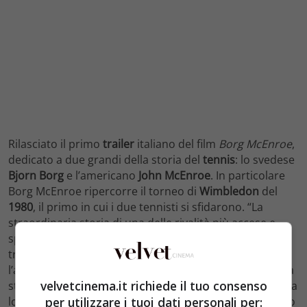
Rilasciato il primo
trailer
italiano del film
Borg McEnroe
,
dedicato a due grandi della storia del
tennis
: lo svedese
Bjorn Borg
e l’americano
John McEnroe
. In particolare
Borg McEnroe ripercorre il torneo di
Wimbledon
del
1980
, il primo in cui i due tennisti si sfidarono. “La
straordinaria storia di una delle rivalità più accese e
spettacolari della storia dello sport – si legge nella
trama ufficiale -, quella tra lo svedese Bjorn Borg e
l’americano
John McEnroe
, due atleti che hanno fatto la
velvetcinema.it richiede il tuo consenso
storia del tennis
mondiale
. Due uomini molto diversi tra
per utilizzare i tuoi dati personali per:
loro, che si sono dati battaglia dentro e fuori dal campo