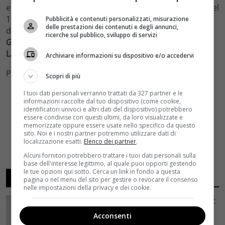
e che hanno dato vita alla mitica finale di Wimbledon del
1980″. A dare volto ai protagonisti due attori
Pubblicità e contenuti personalizzati, misurazione
delle prestazioni dei contenuti e degli annunci,
d’eccezione: Bjorn Borg è interpretato da
Sverrir
ricerche sul pubblico, sviluppo di servizi
Gudnason
, McEnroe invece è interpretato da
Shia
LaBeouf
.
Archiviare informazioni su dispositivo e/o accedervi
Photo Credits Twitter
Scopri di più
I tuoi dati personali verranno trattati da 327 partner e le
informazioni raccolte dal tuo dispositivo (come cookie,
identificatori univoci e altri dati del dispositivo) potrebbero
essere condivise con questi ultimi, da loro visualizzate e
memorizzate oppure essere usate nello specifico da questo
sito. Noi e i nostri partner potremmo utilizzare dati di
localizzazione esatti.
Elenco dei partner
.
Alcuni fornitori potrebbero trattare i tuoi dati personali sulla
base dell'interesse legittimo, al quale puoi opporti gestendo
le tue opzioni qui sotto. Cerca un link in fondo a questa
ARTICOLI RECENTI
pagina o nel menu del sito per gestire o revocare il consenso
nelle impostazioni della privacy e dei cookie.
Avengers: Doomsday, il concept art
svela Dottor Destino di Robert
Acconsenti
Downey Jr. e gli X-Men dell’MCU