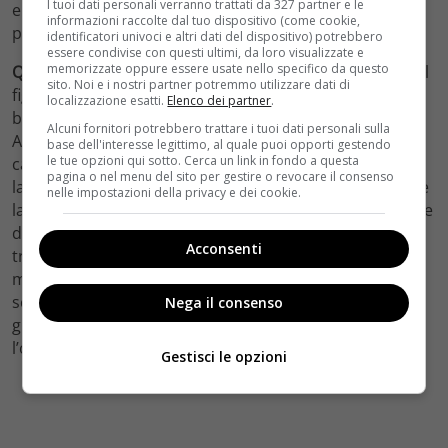
I tuoi dati personali verranno trattati da 327 partner e le
e poi ruba dei soldi alla mafia e fugge all’estero con la
informazioni raccolte dal tuo dispositivo (come cookie,
promessa di tornare per riprendersi suo figlio.
identificatori univoci e altri dati del dispositivo) potrebbero
essere condivise con questi ultimi, da loro visualizzate e
memorizzate oppure essere usate nello specifico da questo
Quinta puntata.
Rosy torna a Palermo per riprendersi il
sito. Noi e i nostri partner potremmo utilizzare dati di
figliol che sta per essere adottato, purtroppo però il
localizzazione esatti.
Elenco dei partner
.
bambino viene rapito e ucciso. Impazzita dal dolore, la
Alcuni fornitori potrebbero trattare i tuoi dati personali sulla
Abate viene trasferita all’ospedale psichiatrico del
base dell'interesse legittimo, al quale puoi opporti gestendo
le tue opzioni qui sotto. Cerca un link in fondo a questa
carcere dove trascorre mesi fino a quando non ritrova
pagina o nel menu del sito per gestire o revocare il consenso
la memoria e con questa riaffiorano i sensi di colpa che
nelle impostazioni della privacy e dei cookie.
la spingono a tentare il suicidio. Per far sì che la giovane
donna non faccia gesti inconsulti, la Abate viene
Acconsenti
trasferita in un bunker, poi trova rifugio in un
monastero dove decide di prendere i voti. Quando
scopre che il suo grande amore Calcaterra è
Nega il consenso
gravemente infermo, scappa dal convento e raggiunge
l’ospedale psichiatrico nel quale è stato rinchiuso…
Gestisci le opzioni