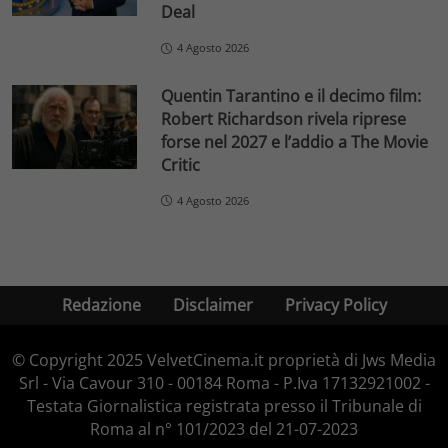
Deal
4 Agosto 2026
Quentin Tarantino e il decimo film:
Robert Richardson rivela riprese
forse nel 2027 e l’addio a The Movie
Critic
4 Agosto 2026
Redazione
Disclaimer
Privacy Policy
© Copyright 2025 VelvetCinema.it proprietà di Jws Media
Srl - Via Cavour 310 - 00184 Roma - P.Iva 17132921002 -
Testata Giornalistica registrata presso il Tribunale di
Roma al n° 101/2023 del 21-07-2023