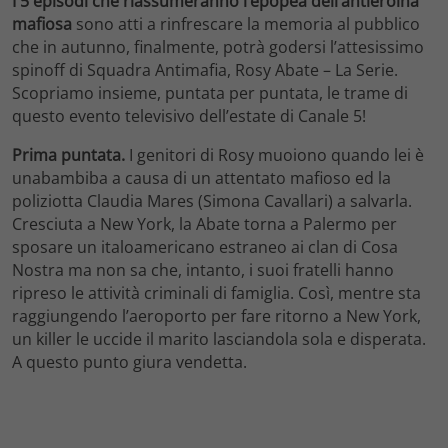
I 5 episodi che riassumeranno l’epopea dell’antieroina
mafiosa
sono atti a rinfrescare la memoria al pubblico
che in autunno, finalmente, potrà godersi l’attesissimo
spinoff di Squadra Antimafia, Rosy Abate – La Serie.
Scopriamo insieme, puntata per puntata, le trame di
questo evento televisivo dell’estate di Canale 5!
Prima puntata.
I genitori di Rosy muoiono quando lei è
unabambiba a causa di un attentato mafioso ed la
poliziotta Claudia Mares (Simona Cavallari) a salvarla.
Cresciuta a New York, la Abate torna a Palermo per
sposare un italoamericano estraneo ai clan di Cosa
Nostra ma non sa che, intanto, i suoi fratelli hanno
ripreso le attività criminali di famiglia. Così, mentre sta
raggiungendo l’aeroporto per fare ritorno a New York,
un killer le uccide il marito lasciandola sola e disperata.
A questo punto giura vendetta.