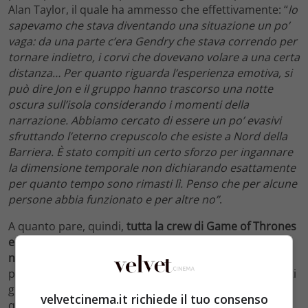
Alan Taylor, il quale ha ammesso che effettivamente: “
lo
sapevamo che stava diventando una situazione un po’
vaga: da una parte c’era Gendry che stava correndo per
tornare indietro, i corvi che dovevano volare a una certa
distanza… Per quanto riguarda l’esperienza emotiva, si
può dire Jon e il gruppo hanno trascorso una notte
oscura sull’isola considerando i momenti della
narrazione. Abbiamo cercato di essere un po’ evasivi
sfruttando l’eterno crepuscolo che esiste a Nord della
Barriera. È stato compiti un certo sforzo per ingannare
la dimensione temporale non dichiarando esattamente
per quanto tempo sono rimasti lì. Penso che per alcune
persone abbia funzionato e per altre no”
.
A quanto pare, quindi,
tutta la crew di Game of Thrones
era consapevoli degli “errori” che sono stati fatti
nell’episodio
ma ha dichiarato che sono “impossibilità
plausibili” e si augura che comunque “la storia trasporti
gli spettatori, senza far prestare troppa attenzione a
velvetcinema.it richiede il tuo consenso
quei dettagli”.