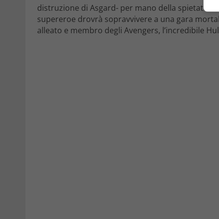
distruzione di Asgard- per mano della spietata Hel
supereroe drovrà sopravvivere a una gara mortale 
alleato e membro degli Avengers, l’incredibile Hul