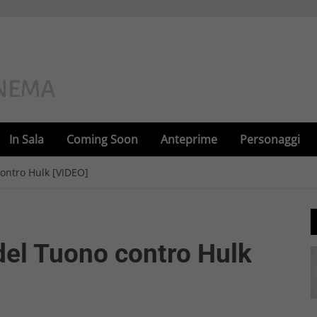
In Sala
Coming Soon
Anteprime
Personaggi
contro Hulk [VIDEO]
 del Tuono contro Hulk