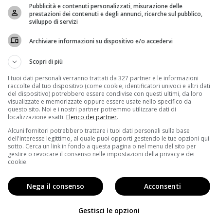
Pubblicità e contenuti personalizzati, misurazione delle
prestazioni dei contenuti e degli annunci, ricerche sul pubblico,
sviluppo di servizi
Archiviare informazioni su dispositivo e/o accedervi
Scopri di più
I tuoi dati personali verranno trattati da 327 partner e le informazioni
raccolte dal tuo dispositivo (come cookie, identificatori univoci e altri dati
del dispositivo) potrebbero essere condivise con questi ultimi, da loro
visualizzate e memorizzate oppure essere usate nello specifico da
questo sito. Noi e i nostri partner potremmo utilizzare dati di
localizzazione esatti.
Elenco dei partner
.
Alcuni fornitori potrebbero trattare i tuoi dati personali sulla base
dell'interesse legittimo, al quale puoi opporti gestendo le tue opzioni qui
sotto. Cerca un link in fondo a questa pagina o nel menu del sito per
gestire o revocare il consenso nelle impostazioni della privacy e dei
 di
Thor Ragnarok
in cui il Dio del Tuono si contra con
cookie.
Nega il consenso
Acconsenti
nte
Chris Hemsworth
tornare nei panni del semi Dio. In
dall’altro lato dell’universo senza il suo potente
Gestisci le opzioni
o per ritornare ad Asgard e fermare Ragnarok – la