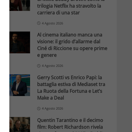
trilogia Netflix ha stravolto la
carriera di una star
4 Agosto 2026
Al cinema italiano manca una
visione: il grido d’allarme dal
Ciné di Riccione su opere prime
e genere
4 Agosto 2026
Gerry Scotti vs Enrico Papi: la
battaglia estiva di Mediaset tra
La Ruota della Fortuna e Let’s
Make a Deal
4 Agosto 2026
Quentin Tarantino e il decimo
film: Robert Richardson rivela