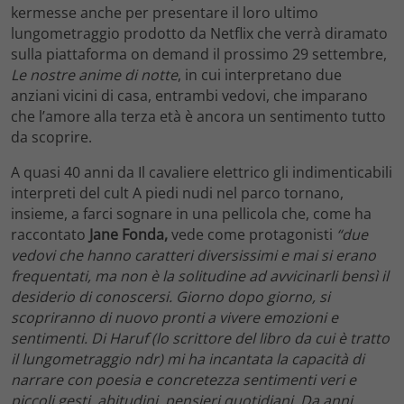
kermesse anche per presentare il loro ultimo
lungometraggio prodotto da Netflix che verrà diramato
sulla piattaforma on demand il prossimo 29 settembre,
Le nostre anime di notte
, in cui interpretano due
anziani vicini di casa, entrambi vedovi, che imparano
che l’amore alla terza età è ancora un sentimento tutto
da scoprire.
A quasi 40 anni da Il cavaliere elettrico gli indimenticabili
interpreti del cult A piedi nudi nel parco tornano,
insieme, a farci sognare in una pellicola che, come ha
raccontato
Jane Fonda,
vede come protagonisti
“due
vedovi che hanno caratteri diversissimi e mai si erano
frequentati, ma non è la solitudine ad avvicinarli bensì il
desiderio di conoscersi. Giorno dopo giorno, si
scopriranno di nuovo pronti a vivere emozioni e
sentimenti. Di Haruf (lo scrittore del libro da cui è tratto
il lungometraggio ndr) mi ha incantata la capacità di
narrare con poesia e concretezza sentimenti veri e
piccoli gesti, abitudini, pensieri quotidiani. Da anni,