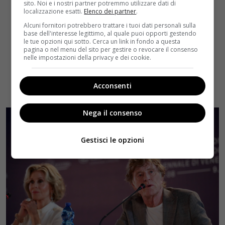
sito. Noi e i nostri partner potremmo utilizzare dati di
localizzazione esatti.
Elenco dei partner
.
Alcuni fornitori potrebbero trattare i tuoi dati personali sulla
base dell'interesse legittimo, al quale puoi opporti gestendo
le tue opzioni qui sotto. Cerca un link in fondo a questa
pagina o nel menu del sito per gestire o revocare il consenso
nelle impostazioni della privacy e dei cookie.
Acconsenti
Nega il consenso
Gestisci le opzioni