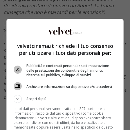
desideravo recitare di nuovo con Robert. La trama
c’insegna che non è mai tardi per le emozioni”
.
L’amore, quindi, vince anche sul tempo come vince sul
tempo la capacità di questi due attori di non perdere
l’affiatamento di una volta.
Sempre la Fonda, infatti, ha
confessato “erano 47 anni che non ci ritrovavamo su un
velvetcinema.it richiede il tuo consenso
set, abbiamo iniziato e finito la carriera insieme. L’ho
per utilizzare i tuoi dati personali per:
baciato a vent’anni e ora, che ne ho quasi 80. Beh,
Robert bacia benissimo”
e, continua “
non nego di aver
Pubblicità e contenuti personalizzati, misurazione
avuto fantasie su di lui”
. Ai complimenti, Redford
delle prestazioni dei contenuti e degli annunci,
ricerche sul pubblico, sviluppo di servizi
lusingato ha risposto con molta ironia “
non lo sapevo. E
lo devi dire qui in pubblico?”
per poi ammettere, con
Archiviare informazioni su dispositivo e/o accedervi
altrettanta dolcezza e sincerità
“volevo fare un altro film
con Jane prima di morire”
.
Scopri di più
I tuoi dati personali verranno trattati da 327 partner e le
informazioni raccolte dal tuo dispositivo (come cookie,
identificatori univoci e altri dati del dispositivo) potrebbero
essere condivise con questi ultimi, da loro visualizzate e
memorizzate oppure essere usate nello specifico da questo