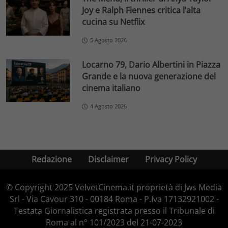
Joy e Ralph Fiennes critica l’alta
cucina su Netflix
5 Agosto 2026
Locarno 79, Dario Albertini in Piazza
Grande e la nuova generazione del
cinema italiano
4 Agosto 2026
Redazione
Disclaimer
Privacy Policy
© Copyright 2025 VelvetCinema.it proprietà di Jws Media
Srl - Via Cavour 310 - 00184 Roma - P.Iva 17132921002 -
Testata Giornalistica registrata presso il Tribunale di
Roma al n° 101/2023 del 21-07-2023