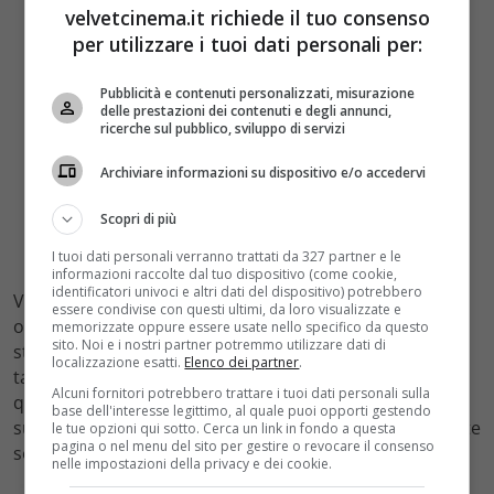
velvetcinema.it richiede il tuo consenso
per utilizzare i tuoi dati personali per:
Pubblicità e contenuti personalizzati, misurazione
delle prestazioni dei contenuti e degli annunci,
ricerche sul pubblico, sviluppo di servizi
Archiviare informazioni su dispositivo e/o accedervi
Scopri di più
I tuoi dati personali verranno trattati da 327 partner e le
informazioni raccolte dal tuo dispositivo (come cookie,
identificatori univoci e altri dati del dispositivo) potrebbero
Vi ricordiamo che L’Isola di Pietro, oltre ad andare on
essere condivise con questi ultimi, da loro visualizzate e
onda la domenica su Canale 5, si può anche vedere in
memorizzate oppure essere usate nello specifico da questo
sito. Noi e i nostri partner potremmo utilizzare dati di
streaming sul sito ufficiale di Mediaset, e sull’app per
localizzazione esatti.
Elenco dei partner
.
tablet e smartphone e per chi non potesse guardare
Alcuni fornitori potrebbero trattare i tuoi dati personali sulla
questo splendido racconto in diretta dal lunedì
base dell'interesse legittimo, al quale puoi opporti gestendo
successivo all’episodio è possibile recuperare le puntate
le tue opzioni qui sotto. Cerca un link in fondo a questa
pagina o nel menu del sito per gestire o revocare il consenso
sempre in streaming.
nelle impostazioni della privacy e dei cookie.