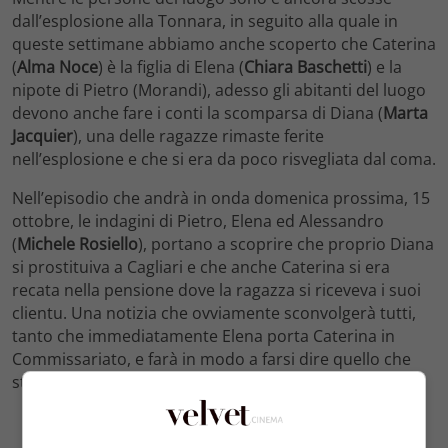
dall’esplosione alla Tonnara, in seguito alla quale in
queste settimane abbiamo anche scoperto che Caterina
(
Alma Noce
) è la figlia di Elena (
Chiara Baschetti
) e la
nipote di Pietro (Morandi), adesso gli abitanti del luogo
devono anche fare i conti la scomparsa di Diana (
Marta
Jacquier
), una delle ragazze rimaste ferite
nell’esplosione e che si era da poco risvegliata dal coma.
Nell’episodio che andrà in onda domenica prossima, 15
ottobre, le indagini di Pietro, Elena ed Alessandro
(
Michele Rosiello
), portano a scoprire che proprio Diana
si prostituiva a Cagliari e che anche Caterina si era
recata nella pensione dove la ragazza si riceveva i suoi
clientu. Una notizia che ovviamente sconvolgerà tutti,
tanto che immediatamente Elena porta Caterina in
Commissariato, e farà in modo a farsi dire quello che
sta nascondendo una volta e per tutte.