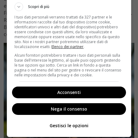
essere coinvolto nelle tensioni tra Marina e il padre,
Scopri di più
Filippo sembra aver superato il limite di sopportazione.
I tuoi dati personali verranno trattati da 327 partner e le
Renato farà uno strappo alla regola facendo salire
informazioni raccolte dal tuo dispositivo (come cookie,
Bianca in auto senza il seggiolino ma dovrà fare i conti
identificatori univoci e altri dati del dispositivo) potrebbero
essere condivise con questi ultimi, da loro visualizzate e
col puntiglioso rispetto delle regole della nipote.
memorizzate oppure essere usate nello specifico da questo
sito. Noi e i nostri partner potremmo utilizzare dati di
localizzazione esatti.
Elenco dei partner
.
Alcuni fornitori potrebbero trattare i tuoi dati personali sulla
base dell'interesse legittimo, al quale puoi opporti gestendo
le tue opzioni qui sotto. Cerca un link in fondo a questa
pagina o nel menu del sito per gestire o revocare il consenso
nelle impostazioni della privacy e dei cookie.
Acconsenti
Nega il consenso
Gestisci le opzioni