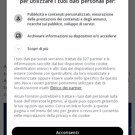
per utilizzare i tuoi dati personali per:
Pubblicità e contenuti personalizzati, misurazione
delle prestazioni dei contenuti e degli annunci,
ricerche sul pubblico, sviluppo di servizi
Archiviare informazioni su dispositivo e/o accedervi
Scopri di più
I tuoi dati personali verranno trattati da 327 partner e le
informazioni raccolte dal tuo dispositivo (come cookie,
A rendere ancor più complicata la situazione sarà
identificatori univoci e altri dati del dispositivo) potrebbero
sempre la professoressa Maldini che con l’aiuto aiuto in
essere condivise con questi ultimi, da loro visualizzate e
memorizzate oppure essere usate nello specifico da questo
Andrea, il direttore dell’acquario di Napoli, continua nel
sito. Noi e i nostri partner potremmo utilizzare dati di
tentativo di svelare al mondo la verità sulle mitologiche
localizzazione esatti.
Elenco dei partner
.
creature.
Alcuni fornitori potrebbero trattare i tuoi dati personali sulla
base dell'interesse legittimo, al quale puoi opporti gestendo
le tue opzioni qui sotto. Cerca un link in fondo a questa
pagina o nel menu del sito per gestire o revocare il consenso
nelle impostazioni della privacy e dei cookie.
Acconsenti