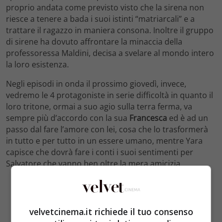
proprio andata come previsto visto che la sirena non
riesce a tenere a bada i suoi istinti “matriarcali” e a
trattare il ragazzo in maniera consona. Inoltre il gruppo
di sirene ha dovuto affrontare la minaccia della
professoressa Maldini, decisa a svelare al mondo intero
la loro esistenza.
Negli episodi in onda il prossimo giovedì, invece,
vedremo le 4 protagoniste in serie difficoltà in quanto il
loro tritone, ormai a suo agio sulla terra ferma, va
sempre più d’accordo con la sua
Francesca
ed è ad un
passo dal fare l’amore con lei, cosa che lo trasformerà
in tutto e per tutto in un essere umano, mentre Yara
capisce che dovrà fare i conti i suoi sentimenti per
Salvatore che vanno ben oltre la mera amicizia.
velvetcinema.it richiede il tuo consenso