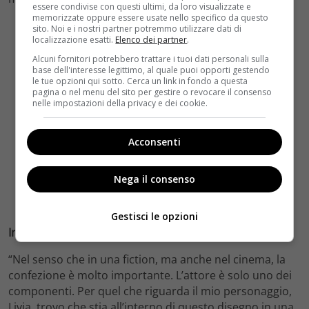
essere condivise con questi ultimi, da loro visualizzate e
memorizzate oppure essere usate nello specifico da questo
sito. Noi e i nostri partner potremmo utilizzare dati di
localizzazione esatti.
Elenco dei partner
.
Alcuni fornitori potrebbero trattare i tuoi dati personali sulla
base dell'interesse legittimo, al quale puoi opporti gestendo
le tue opzioni qui sotto. Cerca un link in fondo a questa
pagina o nel menu del sito per gestire o revocare il consenso
nelle impostazioni della privacy e dei cookie.
Acconsenti
Nega il consenso
Gestisci le opzioni
In che senso?
“Nel senso che in una fiction, ma anche nel cinema, la
confezione è molto importante. L’attore è solo uno dei
componenti. Per quel che riguarda il mio personaggio,
Livia, trovo che stia all’interno di questo disegno in una