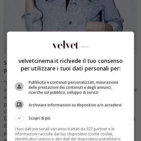
velvetcinema.it richiede il tuo consenso
Sei soddisfatta di come hai sviluppato il tuo
per utilizzare i tuoi dati personali per:
personaggio?
“Livia è una donna molto determinata il cui primo
Pubblicità e contenuti personalizzati, misurazione
delle prestazioni dei contenuti e degli annunci,
obiettivo è risolvere problemi familiari non facili: odi che
ricerche sul pubblico, sviluppo di servizi
vanno sedati, rapporti padre-figli conflittuali, rivalse
personali. Ha anche una gestione più ampia di quello
Archiviare informazioni su dispositivo e/o accedervi
che è un “mondo di mondi”, che include anche quel
famoso “mondo di mezzo”, fatto di criminalità e politica.
Scopri di più
Registi e produttori hanno catturato davvero bene i
I tuoi dati personali verranno trattati da 327 partner e le
personaggi, sono così attuali e reali. Se funzionano è
informazioni raccolte dal tuo dispositivo (come cookie,
identificatori univoci e altri dati del dispositivo) potrebbero
merito di un lavoro corale.”