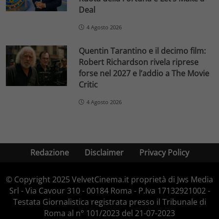
Deal
4 Agosto 2026
Quentin Tarantino e il decimo film:
Robert Richardson rivela riprese
forse nel 2027 e l’addio a The Movie
Critic
4 Agosto 2026
Redazione
Disclaimer
Privacy Policy
© Copyright 2025 VelvetCinema.it proprietà di Jws Media
Srl - Via Cavour 310 - 00184 Roma - P.Iva 17132921002 -
Testata Giornalistica registrata presso il Tribunale di
Roma al n° 101/2023 del 21-07-2023