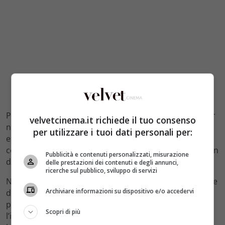
Patrizio, però, si renderà ben presto conto che non per
velvetcinema.it richiede il tuo consenso
nulla semplice essere uno chef, e gestire le proprie
per utilizzare i tuoi dati personali per:
esigenze con quelle dei clienti e soprattutto della
complicata Arianna che spesso e volentieri lo metterà in
Pubblicità e contenuti personalizzati, misurazione
difficoltà.
delle prestazioni dei contenuti e degli annunci,
ricerche sul pubblico, sviluppo di servizi
Nel frattempo, sempre nella puntata di Un Posto al Sole
Archiviare informazioni su dispositivo e/o accedervi
di stasera, vedremo che
Franco
avrà finalmente la
possibilità di incontrare Bianca da solo, senza
Scopri di più
l’ingombrante presenza di Angela, ma proprio durante