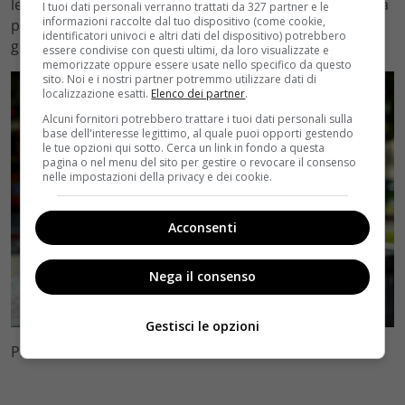
le ore passate con sua figlia il Boschi si accorgerà che la
I tuoi dati personali verranno trattati da 327 partner e le
informazioni raccolte dal tuo dispositivo (come cookie,
piccola sta soffrendo per la separazione dei suoi
identificatori univoci e altri dati del dispositivo) potrebbero
genitori…
essere condivise con questi ultimi, da loro visualizzate e
memorizzate oppure essere usate nello specifico da questo
sito. Noi e i nostri partner potremmo utilizzare dati di
localizzazione esatti.
Elenco dei partner
.
Alcuni fornitori potrebbero trattare i tuoi dati personali sulla
base dell'interesse legittimo, al quale puoi opporti gestendo
le tue opzioni qui sotto. Cerca un link in fondo a questa
pagina o nel menu del sito per gestire o revocare il consenso
nelle impostazioni della privacy e dei cookie.
Acconsenti
Nega il consenso
Gestisci le opzioni
Photo Credits: Rai 3