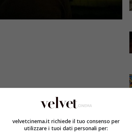
morra 3: nella giornata di domani, venerdì 22 dicembre
ranno trasmessi su Sky Atlantic HD e Sky Cinema Uno HD
egli episodi 11 e 12 di Gomorra 3, andrà in onda su Sky
velvetcinema.it richiede il tuo consenso per
Dietro Le Quinte. Le ultime due puntate saranno
utilizzare i tuoi dati personali per: