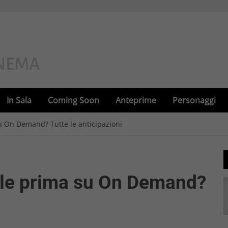
In Sala
Coming Soon
Anteprime
Personaggi
su On Demand? Tutte le anticipazioni
nale prima su On Demand?