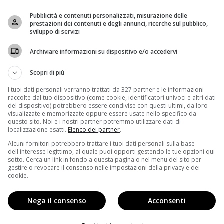
a decisione di Sky è arrivata. Ecco tutte le
e di Gomorra…
Pubblicità e contenuti personalizzati, misurazione delle
prestazioni dei contenuti e degli annunci, ricerche sul pubblico,
sviluppo di servizi
’ sul calendario: domani, venerdì 22 dicembre 2017,
ma Uno HD
, alle 21,15, i due episodi finali della terza
Archiviare informazioni su dispositivo e/o accedervi
re, prima degli episodi 11 e 12 di
Gomorra 3
, andrà in
y: Gomorra Dietro Le Quinte
.
Scopri di più
le ultime due puntate saranno caricate in anticipo sulla
I tuoi dati personali verranno trattati da 327 partner e le informazioni
raccolte dal tuo dispositivo (come cookie, identificatori univoci e altri dati
scorse settimane? La decisione di Sky in merito è
del dispositivo) potrebbero essere condivise con questi ultimi, da loro
r, gli episodi 11 e 12 di Gomorra 3 saranno disponibili su
visualizzate e memorizzate oppure essere usate nello specifico da
questo sito. Noi e i nostri partner potremmo utilizzare dati di
onale, solo in contemporanea alla messa in onda e non
localizzazione esatti.
Elenco dei partner
.
Alcuni fornitori potrebbero trattare i tuoi dati personali sulla base
dell'interesse legittimo, al quale puoi opporti gestendo le tue opzioni qui
 ultime due puntate stanno facendo il giro del web:
sotto. Cerca un link in fondo a questa pagina o nel menu del sito per
 serie tv,
Genny
è costretto a elaborare un piano per
gestire o revocare il consenso nelle impostazioni della privacy e dei
cookie.
 dei
Confederati
. E se qualcosa andasse storto? Nel
 la pace con i Confederati, ottenendo per sé parte dei
e trama nell’ombra, vuole mandare tutto all’aria.
Nega il consenso
Acconsenti