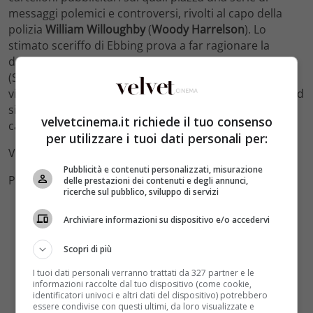
messaggi polemici e controversi, rivolti al capo della
polizia
William Willoughby
(
Woody Harrelson
). Lo
stimato sceriffo di Ebbing prova a far ragionare la
donna, ma quando viene coinvolto anche il vice Dixon
(Sam Rockwell), uomo immaturo dal temperamento
violento e aggressivo, la campagna personale di Mildred
si trasforma in una battaglia senza esclusione di colpi,
velvetcinema.it richiede il tuo consenso
calci, schiaffi, morsi, insulti e frasi scurrili.
per utilizzare i tuoi dati personali per:
Video credits Youtube
Pubblicità e contenuti personalizzati, misurazione
Photo credits Facebook
delle prestazioni dei contenuti e degli annunci,
ricerche sul pubblico, sviluppo di servizi
Archiviare informazioni su dispositivo e/o accedervi
Scopri di più
I tuoi dati personali verranno trattati da 327 partner e le
informazioni raccolte dal tuo dispositivo (come cookie,
identificatori univoci e altri dati del dispositivo) potrebbero
essere condivise con questi ultimi, da loro visualizzate e