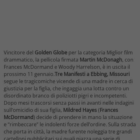
Vincitore del
Golden Globe
per la categoria Miglior film
drammatico, la pellicola firmata
Martin McDonagh
, con
Frances McDormand e Woody Harrelson, è in uscita il
prossimo 11 gennaio.
Tre Manifesti a Ebbing, Missouri
segue le tragicomiche vicende di una madre in cerca di
giustizia per la figlia, che ingaggia una lotta contro un
disordinato branco di poliziotti pigri e incompetenti.
Dopo mesi trascorsi senza passi in avanti nelle indagini
sull’omicidio di sua figlia,
Mildred Hayes
(
Frances
McDormand
) decide di prendere in mano la situazione
e “rimbeccare” le indolenti forze dell’ordine. Sulla strada
che porta in città, la madre furente noleggia tre grandi
cartelloni pubblicitari sui quali piazza una serie di