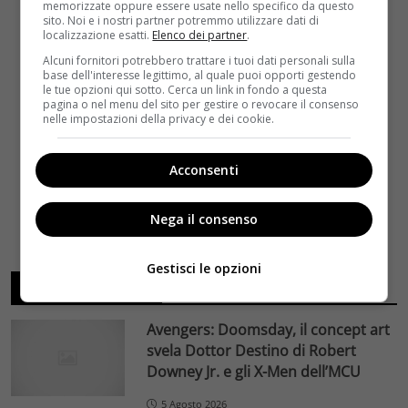
memorizzate oppure essere usate nello specifico da questo
sito. Noi e i nostri partner potremmo utilizzare dati di
localizzazione esatti.
Elenco dei partner
.
Alcuni fornitori potrebbero trattare i tuoi dati personali sulla
base dell'interesse legittimo, al quale puoi opporti gestendo
le tue opzioni qui sotto. Cerca un link in fondo a questa
pagina o nel menu del sito per gestire o revocare il consenso
nelle impostazioni della privacy e dei cookie.
Acconsenti
Nega il consenso
Gestisci le opzioni
ARTICOLI RECENTI
Avengers: Doomsday, il concept art
svela Dottor Destino di Robert
Downey Jr. e gli X-Men dell’MCU
5 Agosto 2026