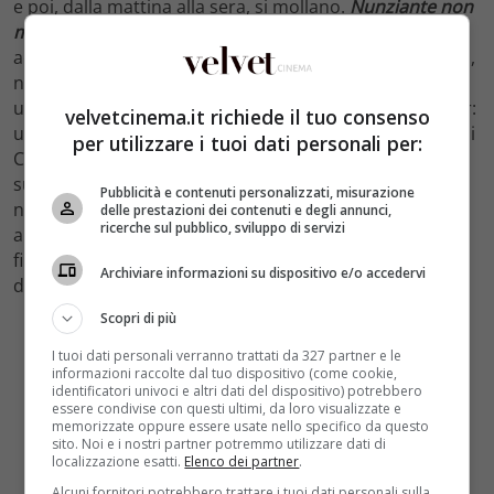
e poi, dalla mattina alla sera, si mollano.
Nunziante non
mi è mai andato a genio?
Non abbiamo raggiunto un
accordo contrattuale, tutto qui. È un buon regista. Anzi,
non posso dire se uno è bravo o meno in assoluto: se
un film incassa lo è, altrimenti no. Zalone è la superstar:
velvetcinema.it richiede il tuo consenso
uno non va a vedere il film di Gennaro Nunziante, ma di
per utilizzare i tuoi dati personali per:
Checco. Insieme hanno scritto belle storie, poi è
subentrato un momento di stasi, una storia insieme
Pubblicità e contenuti personalizzati, misurazione
non arrivava e… fine. Gennaro fa il suo, Checco idem, e
delle prestazioni dei contenuti e degli annunci,
ricerche sul pubblico, sviluppo di servizi
arriverà in sala a gennaio 2019. Zalone si dirige nel suo
film. Non che prima non lo facesse, dietro la macchina
Archiviare informazioni su dispositivo e/o accedervi
da presa non ci si metteva solo Nunziante, eh”.
Scopri di più
I tuoi dati personali verranno trattati da 327 partner e le
informazioni raccolte dal tuo dispositivo (come cookie,
identificatori univoci e altri dati del dispositivo) potrebbero
essere condivise con questi ultimi, da loro visualizzate e
memorizzate oppure essere usate nello specifico da questo
sito. Noi e i nostri partner potremmo utilizzare dati di
localizzazione esatti.
Elenco dei partner
.
Alcuni fornitori potrebbero trattare i tuoi dati personali sulla