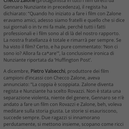
Checco Zalone
(protagonista in tutti i film diretti da
Gennaro Nunziante in precedenza), il regista ha
dichiarato: “Quando ho iniziato a fare i film con Zalone
eravamo amici, adesso siamo fratelli e quello che si dice
sui giornali o in tv mi fa male, perché tutti i fatti
professionali e i film sono al di là del nostro rapporto.
La nostra fratellanza è totale e rimarrà per sempre. Se
ha visto il film? Certo, e ha pure commentato: ‘Non ci
sono io? Allora fa ca*are'”, la conclusione ironica di
Nunziante riportata da ‘Huffington Post’.
A dicembre,
Pietro Valsecchi
, produttore dei film
campioni d’incassi con Checco Zalone, aveva
annunciato: “La coppia è scoppiata. Zalone diventa
regista e Nunziante ha scelto Rovazzi. Non è stata una
separazione violenta, niente del genere, Gennaro se n’è
andato a fare un film con Rovazzi e Zalone, beh, voleva
meditare sulla storia giusta. Le storie si esauriscono,
succede sempre. Due ragazzi si innamorano
perdutamente, si mettono insieme, scopano come ricci